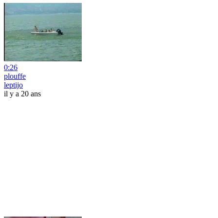
0:26
plouffe
leptijo
il y a 20 ans