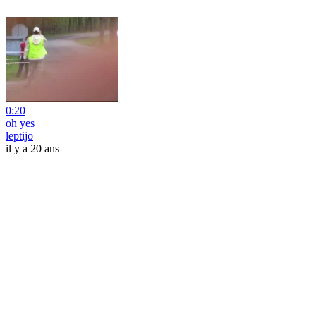
0:20
oh yes
leptijo
il y a 20 ans