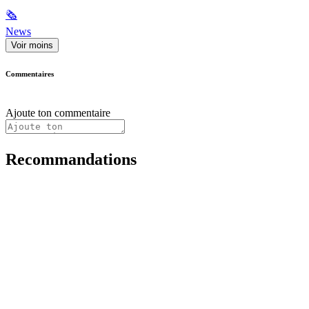
🗞
News
Voir moins
Commentaires
Ajoute ton commentaire
Recommandations