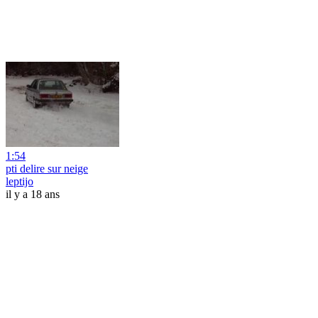
1:54
pti delire sur neige
leptijo
il y a 18 ans