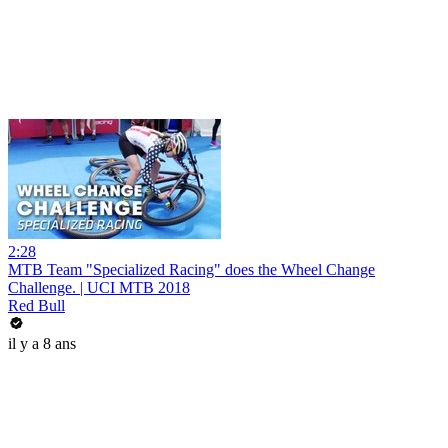
2:28
MTB Team "Specialized Racing" does the Wheel Change
Challenge. | UCI MTB 2018
Red Bull
il y a 8 ans