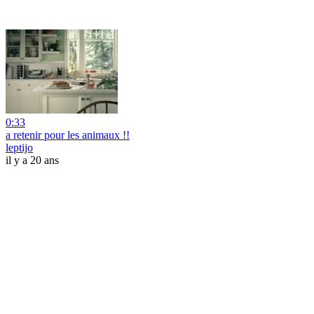
0:33
a retenir pour les animaux !!
leptijo
il y a 20 ans