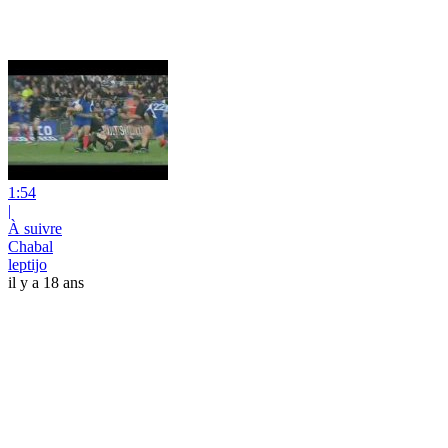
1:54
|
À suivre
Chabal
leptijo
il y a 18 ans