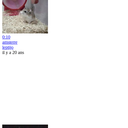
0:10
amsterre
leptijo
il y a 20 ans