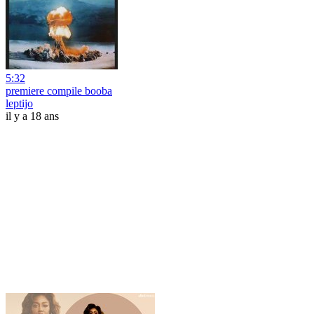
5:32
premiere compile booba
leptijo
il y a 18 ans