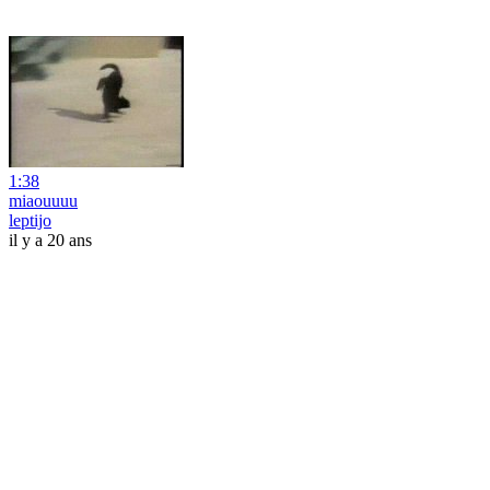
1:38
miaouuuu
leptijo
il y a 20 ans