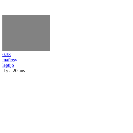
0:38
mafiosy
leptijo
il y a 20 ans