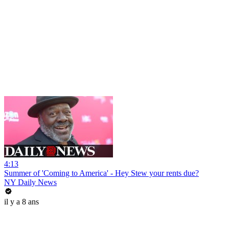
4:13
Summer of 'Coming to America' - Hey Stew your rents due?
NY Daily News
il y a 8 ans