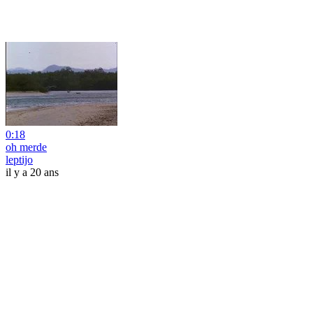
0:18
oh merde
leptijo
il y a 20 ans