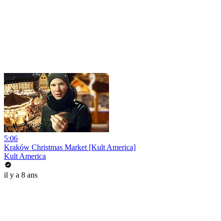
5:06
Kraków Christmas Market [Kult America]
Kult America
il y a 8 ans