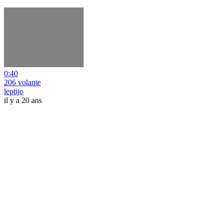
0:40
206 volante
leptijo
il y a 20 ans