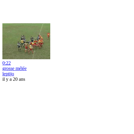
0:22
grosse mélée
leptijo
il y a 20 ans