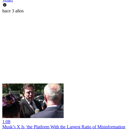
hace 3 años
1:08
Musk’s X Is ‘the Platform With the Largest Ratio of Misinformation