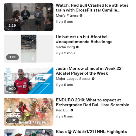
Watch: Red Bull Crashed Ice athletes
train with CrossFit star Camille
Leblanc-Bazinet
Men's Fitness
il y a 9 ans
2:29
Un but est un but #football
#coupedumonde #challenge
Sacha Borg
il y a 2 mois
0:08
Justin Morrow clinical in Week 22 |
Alcatel Player of the Week
Major League Soccer
il y a 9 ans
1:00
ENDURO 2018: What to expect at
Erzbergrodeo Red Bull Hare Scramble.
Red Bull
il y a 8 ans
3:00
Blues @ Wild 5/1/21 | NHL Highlights