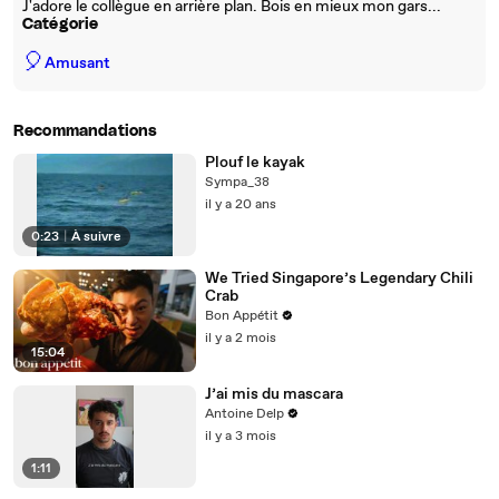
J'adore le collègue en arrière plan. Bois en mieux mon gars...
Catégorie
🎈
Amusant
Recommandations
Plouf le kayak
Sympa_38
il y a 20 ans
0:23
|
À suivre
We Tried Singapore’s Legendary Chili
Crab
Bon Appétit
il y a 2 mois
15:04
J’ai mis du mascara
Antoine Delp
il y a 3 mois
1:11