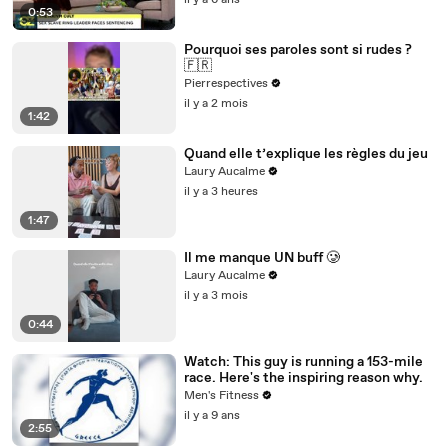
il y a 6 ans
0:53
Pourquoi ses paroles sont si rudes ?
🇫🇷
Pierrespectives
il y a 2 mois
1:42
Quand elle t’explique les règles du jeu
Laury Aucalme
il y a 3 heures
1:47
Il me manque UN buff 🥲
Laury Aucalme
il y a 3 mois
0:44
Watch: This guy is running a 153-mile
race. Here's the inspiring reason why.
Men's Fitness
il y a 9 ans
2:55