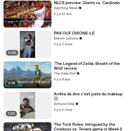
NLCS preview: Giants vs. Cardinals
Sporting News
il y a 12 ans
1:11
PAS OUF DISONS-LE
Manon Leculnu
il y a 3 mois
0:09
'The Legend of Zelda: Breath of the
Wild' review
The Daily Dot
il y a 9 ans
2:38
Arrête de dire c’est juste du makeup
😌
Antoine Delp
il y a 3 mois
1:23
The Tuck Rules: Intrigued by the
Cowboys vs. Texans game in Week 5