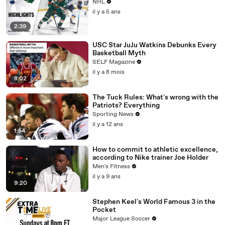
NHL
il y a 5 ans
2:39
USC Star JuJu Watkins Debunks Every
Basketball Myth
SELF Magazine
il y a 8 mois
8:02
The Tuck Rules: What's wrong with the
Patriots? Everything
Sporting News
il y a 12 ans
1:54
How to commit to athletic excellence,
according to Nike trainer Joe Holder
Men's Fitness
il y a 9 ans
9:20
Stephen Keel's World Famous 3 in the
Pocket
Major League Soccer