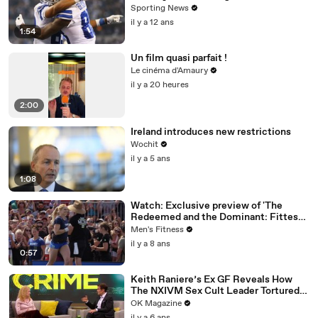
Sporting News
il y a 12 ans
1:54
Un film quasi parfait !
Le cinéma d'Amaury
il y a 20 heures
2:00
Ireland introduces new restrictions
Wochit
il y a 5 ans
1:08
Watch: Exclusive preview of 'The
Redeemed and the Dominant: Fittest
on Earth'
Men's Fitness
il y a 8 ans
0:57
Keith Raniere’s Ex GF Reveals How
The NXIVM Sex Cult Leader Tortured
Her For Years
OK Magazine