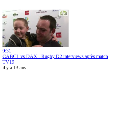
9:31
CABCL vs DAX - Rugby D2 interviews après match
TV19
il y a 13 ans