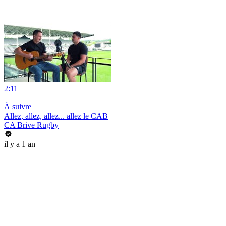
2:11
|
À suivre
Allez, allez, allez... allez le CAB
CA Brive Rugby
il y a 1 an