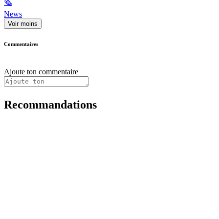
🗞
News
Voir moins
Commentaires
Ajoute ton commentaire
Recommandations