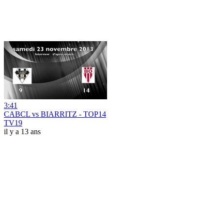
3:41
CABCL vs BIARRITZ - TOP14
TV19
il y a 13 ans