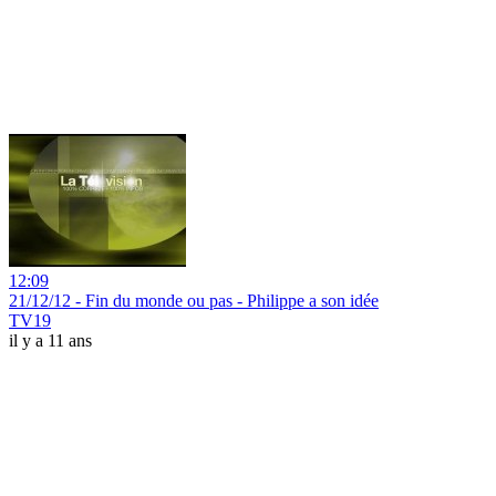
12:09
21/12/12 - Fin du monde ou pas - Philippe a son idée
TV19
il y a 11 ans