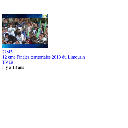
21:45
12 ème Finales territoriales 2013 du Limousin
TV19
il y a 13 ans