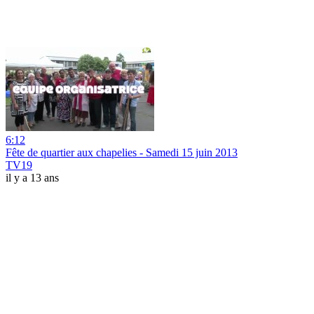
6:12
Fête de quartier aux chapelies - Samedi 15 juin 2013
TV19
il y a 13 ans