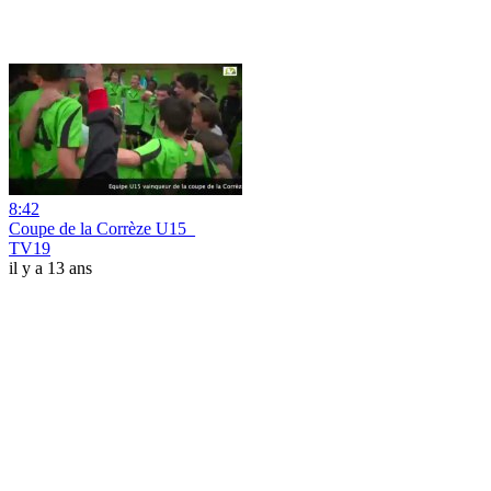
8:42
Coupe de la Corrèze U15_
TV19
il y a 13 ans