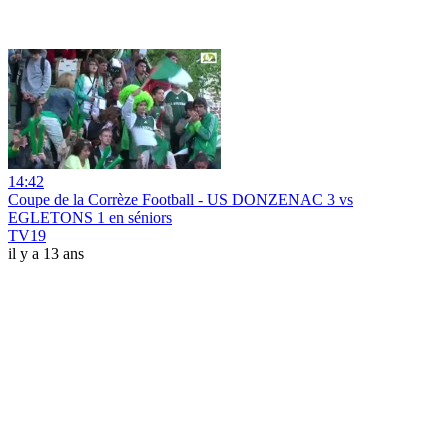
14:42
Coupe de la Corrèze Football - US DONZENAC 3 vs
EGLETONS 1 en séniors
TV19
il y a 13 ans