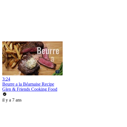
3:24
Beurre a la Béarnaise Recipe
Glen & Friends Cooking Food
il y a 7 ans