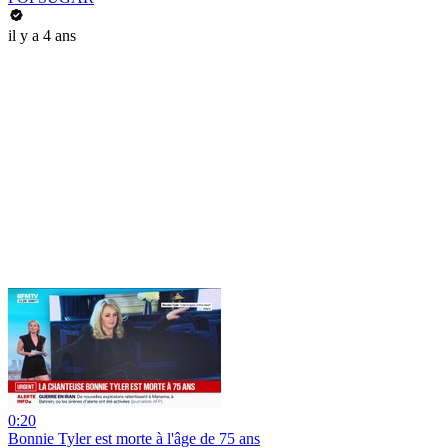
il y a 4 ans
0:20
Bonnie Tyler est morte à l'âge de 75 ans