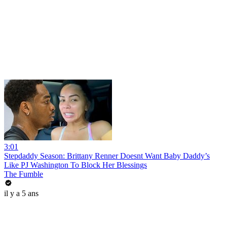
3:01
Stepdaddy Season: Brittany Renner Doesnt Want Baby Daddy’s
Like PJ Washington To Block Her Blessings
The Fumble
il y a 5 ans