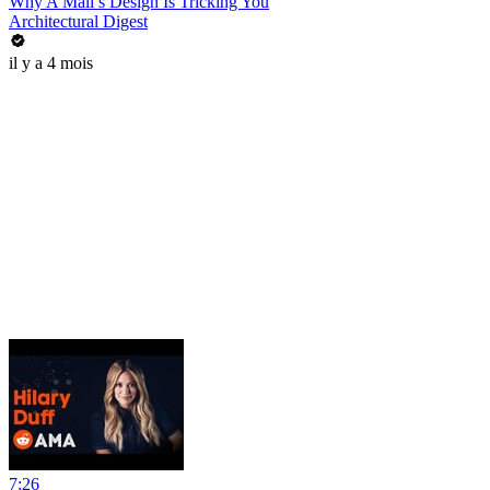
Why A Mall’s Design Is Tricking You
Architectural Digest
il y a 4 mois
7:26