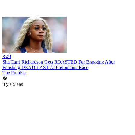
3:49
Sha'Carri Richardson Gets ROASTED For Bragging After
Finishing DEAD LAST At Prefontaine Race
The Fumble
il y a 5 ans