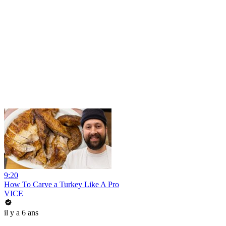
9:20
How To Carve a Turkey Like A Pro
VICE
il y a 6 ans