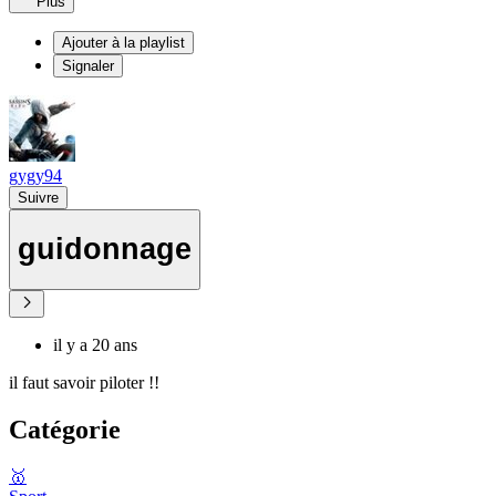
Plus
Ajouter à la playlist
Signaler
gygy94
Suivre
guidonnage
il y a 20 ans
il faut savoir piloter !!
Catégorie
🥇