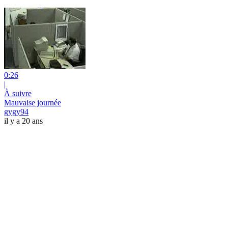
0:26
|
À suivre
Mauvaise journée
gygy94
il y a 20 ans