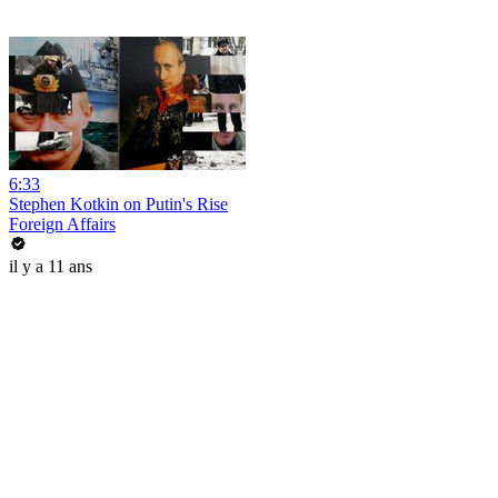
6:33
Stephen Kotkin on Putin's Rise
Foreign Affairs
il y a 11 ans