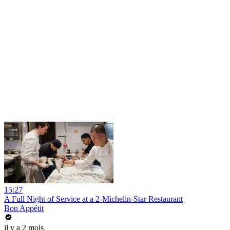
15:27
A Full Night of Service at a 2-Michelin-Star Restaurant
Bon Appétit
il y a 2 mois