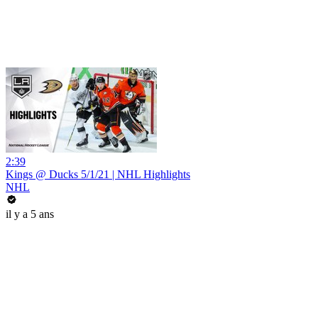
2:39
Kings @ Ducks 5/1/21 | NHL Highlights
NHL
il y a 5 ans