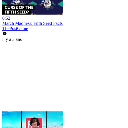
0:52
March Madness: Fifth Seed Facts
ThePostGame
il y a 3 ans