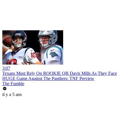
3:07
Texans Must Rely On ROOKIE QB Davis Mills As They Face
HUGE Game Against The Panthers: TNF Preview
The Fumble
il y a 5 ans