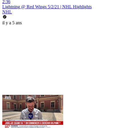
2:36
Lightning @ Red Wings 5/2/21 | NHL Highlights
NHL
il y a 5 ans