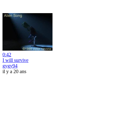
0:42
I will survive
gygy94
il y a 20 ans