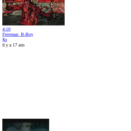
4:10
Freeman_B-Boy
$o
il y a 17 ans