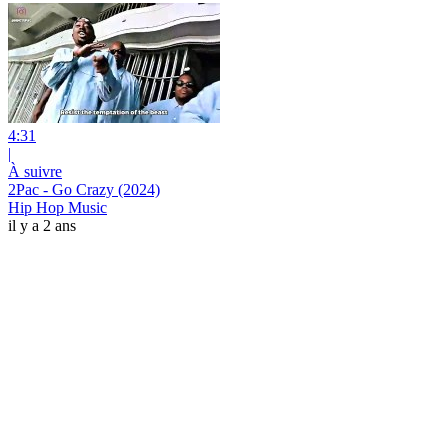
4:31
|
À suivre
2Pac - Go Crazy (2024)
Hip Hop Music
il y a 2 ans