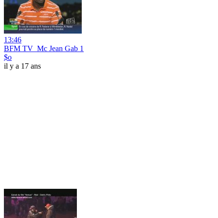
13:46
BFM TV_Mc Jean Gab 1
$o
il y a 17 ans