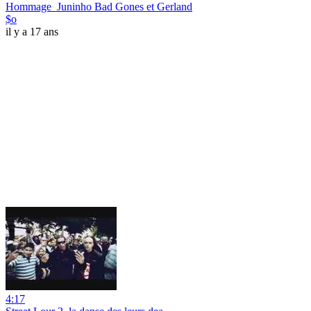
Hommage_Juninho Bad Gones et Gerland
$o
il y a 17 ans
4:17