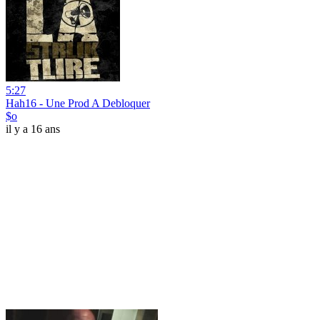
5:27
Hah16 - Une Prod A Debloquer
$o
il y a 16 ans