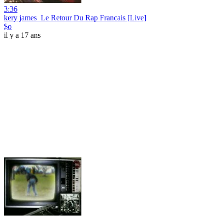
3:36
kery james_Le Retour Du Rap Francais [Live]
$o
il y a 17 ans