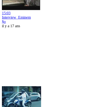
15:03
Interview_Eminem
$o
il y a 17 ans