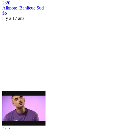
2:20
Alkpote_Banlieue Sud
$o
il y a 17 ans