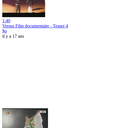
1:40
Versus Film documentaire - Teaser 4
$o
il y a 17 ans