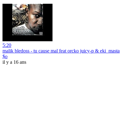
5:20
malik bledoss - tu cause mal feat orcko juicy-p & eki_masta
$o
il y a 16 ans