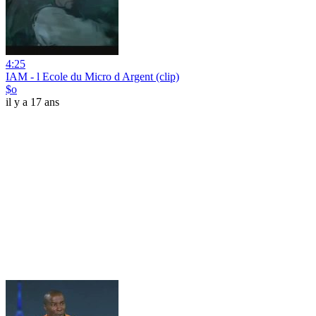
4:25
IAM - l Ecole du Micro d Argent (clip)
$o
il y a 17 ans