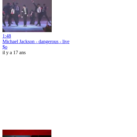
1:48
Michael Jackson - dangerous - live
$o
il y a 17 ans