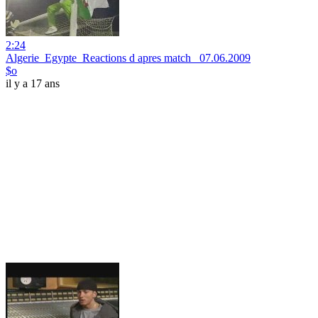
2:24
Algerie_Egypte_Reactions d apres match _07.06.2009
$o
il y a 17 ans