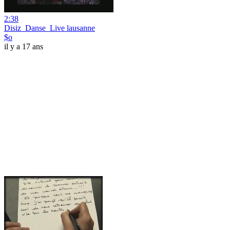
2:38
Disiz_Danse_Live lausanne
$o
il y a 17 ans