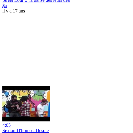
Street Lour 2_la danse des leurs dea
$o
il y a 17 ans
4:05
Sexion D'homo - Desole