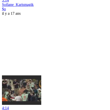
3:14
Sofiane_Karismagik
$o
il y a 17 ans
4:14