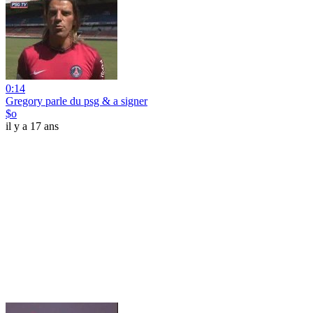
0:14
Gregory parle du psg & a signer
$o
il y a 17 ans