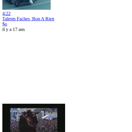
4:22
Talents Faches_Bon A Rien
$o
il y a 17 ans