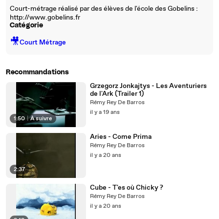
Court-métrage réalisé par des élèves de l'école des Gobelins :
http://www.gobelins.fr
Catégorie
🎥
Court Métrage
Recommandations
Grzegorz Jonkajtys - Les Aventuriers
de l'Ark (Trailer 1)
Rémy Rey De Barros
il y a 19 ans
1:50
|
À suivre
Aries - Come Prima
Rémy Rey De Barros
il y a 20 ans
2:37
Cube - T'es où Chicky ?
Rémy Rey De Barros
il y a 20 ans