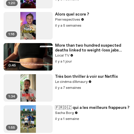
1:20
Alors quel score ?
Pierrespectives
il y a 5 semaines
1:16
More than two hundred suspected
deaths linked to weight-loss jabs
reported to regulator
Local TV
il y a 1 jour
0:45
Très bon thriller à voir sur Netflix
Le cinéma d'Amaury
il y a 7 semaines
1:34
🇫🇷🇩🇿 qui a les meilleurs frappeurs ?
Sacha Borg
il y a 1 semaine
1:55