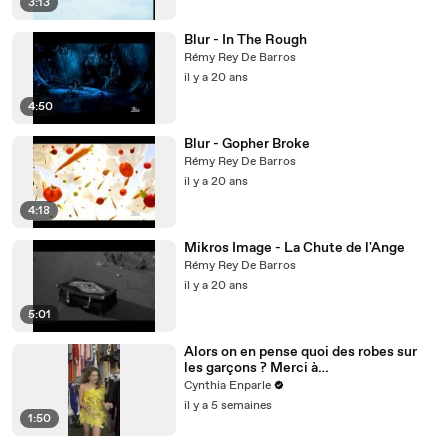
3:13
Blur - In The Rough
Rémy Rey De Barros
il y a 20 ans
4:50
Blur - Gopher Broke
Rémy Rey De Barros
il y a 20 ans
4:18
Mikros Image - La Chute de l'Ange
Rémy Rey De Barros
il y a 20 ans
5:01
Alors on en pense quoi des robes sur
les garçons ? Merci à
@studio_paillette prêt*
Cynthia Enparle
il y a 5 semaines
1:50