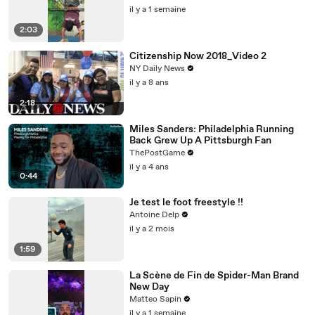
il y a 1 semaine
2:03
Citizenship Now 2018_Video 2
NY Daily News
il y a 8 ans
2:18
Miles Sanders: Philadelphia Running
Back Grew Up A Pittsburgh Fan
ThePostGame
il y a 4 ans
0:44
Je test le foot freestyle !!
Antoine Delp
il y a 2 mois
1:59
La Scène de Fin de Spider-Man Brand
New Day
Matteo Sapin
il y a 1 semaine