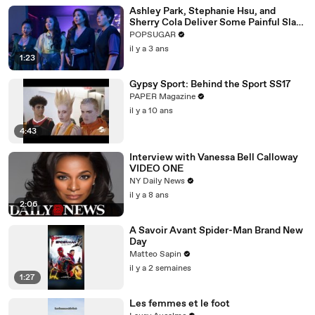
Ashley Park, Stephanie Hsu, and
Sherry Cola Deliver Some Painful Slaps
in Hilarious "Joy Ride" Clip
POPSUGAR
il y a 3 ans
1:23
Gypsy Sport: Behind the Sport SS17
PAPER Magazine
il y a 10 ans
4:43
Interview with Vanessa Bell Calloway
VIDEO ONE
NY Daily News
il y a 8 ans
2:06
A Savoir Avant Spider-Man Brand New
Day
Matteo Sapin
il y a 2 semaines
1:27
Les femmes et le foot