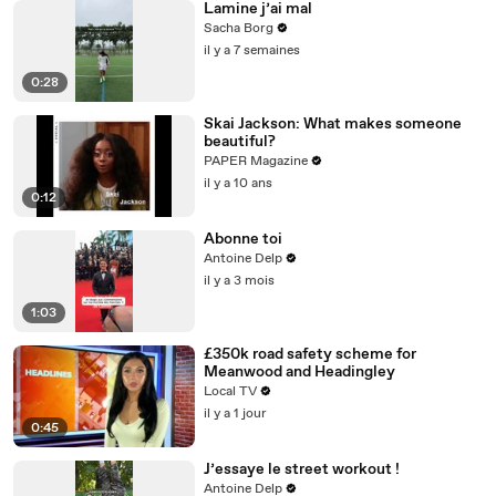
Lamine j’ai mal
Sacha Borg
il y a 7 semaines
0:28
Skai Jackson: What makes someone
beautiful?
PAPER Magazine
il y a 10 ans
0:12
Abonne toi
Antoine Delp
il y a 3 mois
1:03
£350k road safety scheme for
Meanwood and Headingley
Local TV
il y a 1 jour
0:45
J’essaye le street workout !
Antoine Delp