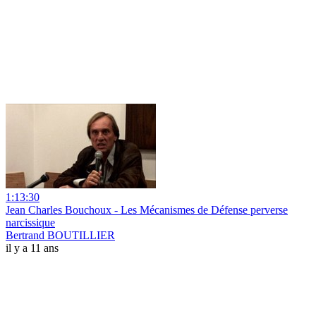
1:13:30
Jean Charles Bouchoux - Les Mécanismes de Défense perverse
narcissique
Bertrand BOUTILLIER
il y a 11 ans