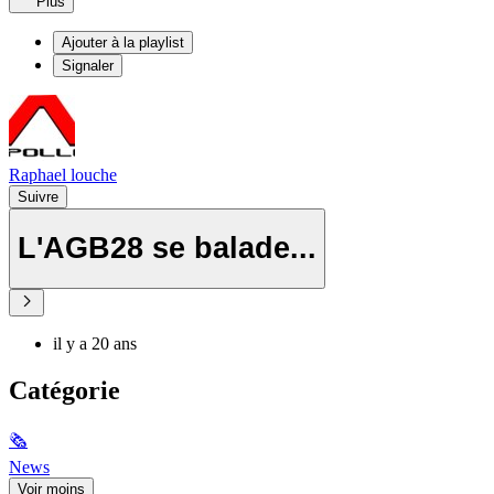
Plus
Ajouter à la playlist
Signaler
Raphael louche
Suivre
L'AGB28 se balade...
il y a 20 ans
Catégorie
🗞
News
Voir moins