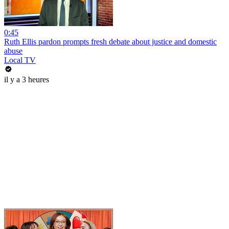
0:45
Ruth Ellis pardon prompts fresh debate about justice and domestic
abuse
Local TV
il y a 3 heures