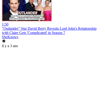
1:50
"Outlander" Star David Berry Reveals Lord John's Relationship
with Claire Gets 'Complicated' in Season 7
SheKnows
il y a 3 ans