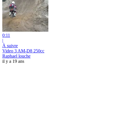
0:11
|
À suivre
Video 3 AM-D8 250cc
Raphael louche
il y a 19 ans