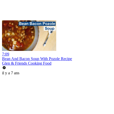
7:09
Bean And Bacon Soup With Pozole Recipe
Glen & Friends Cooking Food
il y a 7 ans