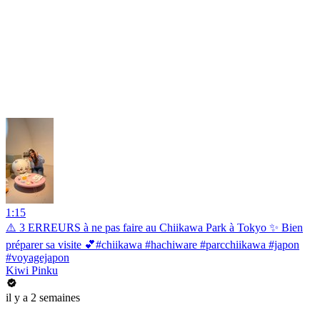
1:15
⚠️ 3 ERREURS à ne pas faire au Chiikawa Park à Tokyo ✨ Bien
préparer sa visite 💕#chiikawa #hachiware #parcchiikawa #japon
#voyagejapon
Kiwi Pinku
il y a 2 semaines