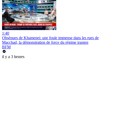
1:40
Obsèques de Khamenei: une foule immense dans les rues de
Macchad, la démonstration de force du régime iranien
BFM
il y a 3 heures