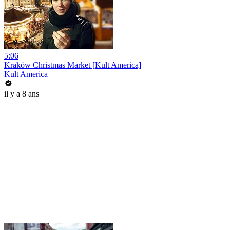
5:06
Kraków Christmas Market [Kult America]
Kult America
il y a 8 ans