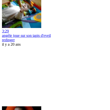
3:29
angèle joue sur son tapis d'eveil
redinger
il y a 20 ans