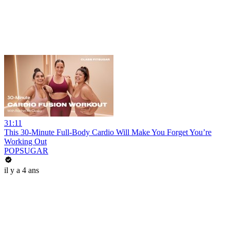
31:11
This 30-Minute Full-Body Cardio Will Make You Forget You’re
Working Out
POPSUGAR
il y a 4 ans