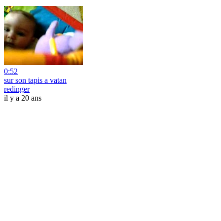
0:52
sur son tapis a vatan
redinger
il y a 20 ans