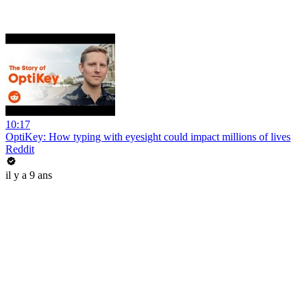
10:17
OptiKey: How typing with eyesight could impact millions of lives
Reddit
il y a 9 ans