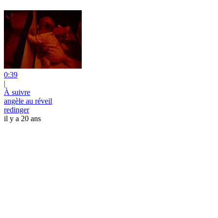
0:39
|
À suivre
angèle au réveil
redinger
il y a 20 ans