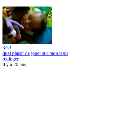
3:53
quel plaisir de jouer sur mon tapis
redinger
il y a 20 ans