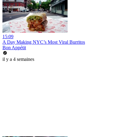
15:09
A Day Making NYC’s Most Viral Burritos
Bon Appétit
il y a 4 semaines