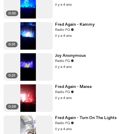
il y a 4 ans
0:32
Fred Again - Kammy
Radio FG
il y a 4 ans
0:31
Joy Anonymous
Radio FG
il y a 4 ans
0:21
Fred Again - Marea
Radio FG
il y a 4 ans
0:26
Fred Again - Turn On The Lights
Radio FG
il y a 4 ans