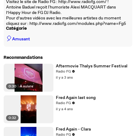
Visitez le site de Radio FG : http://www.radiofg.com/ !
Antoine Baduel reçoit l'humoriste Alexi MACQUART dans
l’Happy Hour de FG DJ Radio.
Pour d’autres vidéos avec les meilleures artistes du moment
cliquez sur : http://www.radiofg.com/modules.php?name=Fg5
Catégorie
🎈
Amusant
Recommandations
Aftermovie Thalys Summer Festival
Radio FG
il y a 3 ans
0:30
|
À suivre
Fred Again last song
Radio FG
il y a 4 ans
0:32
Fred Again - Clara
Radio FG