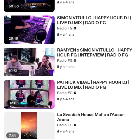
il y a 4 ans
59:56
SIMON VITULLO | HAPPY HOUR DJ |
LIVE DJ MIX | RADIO FG
Radio FG
il y a 4 ans
29:15
RAMYEN x SIMON VITULLO | HAPPY
HOUR FG | INTERVIEW | RADIO FG
Radio FG
il y a 4 ans
10:51
PATRICK VIDAL | HAPPY HOUR DJ |
LIVE DJ MIX | RADIO FG
Radio FG
il y a 4 ans
32:03
La Swedish House Mafia à l'Accor
Arena
Radio FG
il y a 4 ans
0:58