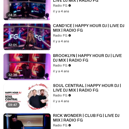
LIVE DJ MIX | RADIO FG
Radio FG
il y a 4 ans
24:31
CAND’ICE | HAPPY HOUR DJ | LIVE DJ
MIX | RADIO FG
Radio FG
il y a 4 ans
32:01
BROOKLYN | HAPPY HOUR DJ | LIVE
DJ MIX | RADIO FG
Radio FG
il y a 4 ans
32:36
SOUL CENTRAL | HAPPY HOUR DJ |
LIVE DJ MIX | RADIO FG
Radio FG
il y a 4 ans
59:47
RICK WONDER | CLUB FG | LIVE DJ
MIX | RADIO FG
Radio FG