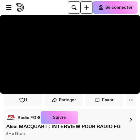
Passer au player
Passer au contenu principal
Se connecter
1
Partager
Favori
Suivre
Radio FG
Alexi MACQUART : INTERVIEW POUR RADIO FG
il y a 19 ans