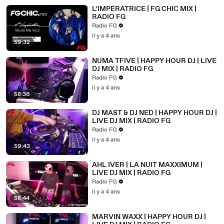
L’IMPÉRATRICE | FG CHIC MIX |
RADIO FG
Radio FG
il y a 4 ans
59:32
NUMA TFIVE | HAPPY HOUR DJ | LIVE
DJ MIX | RADIO FG
Radio FG
il y a 4 ans
58:36
DJ MAST & DJ NED | HAPPY HOUR DJ |
LIVE DJ MIX | RADIO FG
Radio FG
il y a 4 ans
59:43
AHL IVER | LA NUIT MAXXIMUM |
LIVE DJ MIX | RADIO FG
Radio FG
il y a 4 ans
58:44
MARVIN WAXX | HAPPY HOUR DJ |