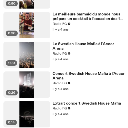
0:50
La meilleure barmaid du monde nous
prépare un cocktail à l'occasion des 10
ans du Paris Cocktail Festival
Radio FG
il y a 4 ans
0:30
La Swedish House Mafia à l'Accor
Arena
Radio FG
il y a 4 ans
1:00
Concert Swedish House Mafia à l'Accor
Arena
Radio FG
il y a 4 ans
0:26
Extrait concert Swedish House Mafia
Radio FG
il y a 4 ans
0:14