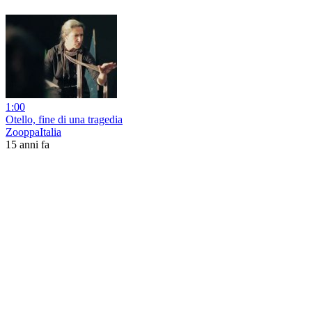
1:00
Otello, fine di una tragedia
ZooppaItalia
15 anni fa