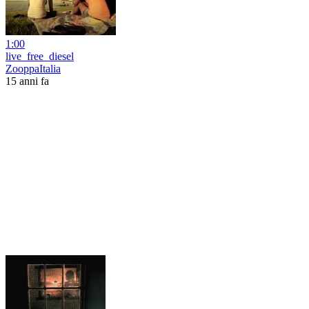
1:00
live_free_diesel
ZooppaItalia
15 anni fa