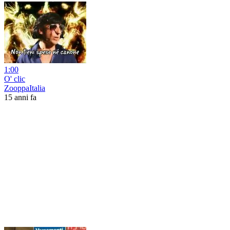
1:00
O' clic
ZooppaItalia
15 anni fa