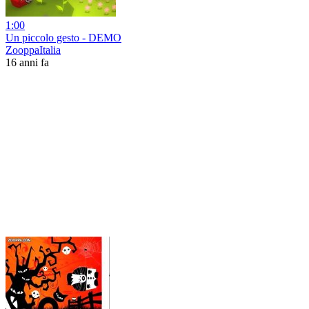
1:00
Un piccolo gesto - DEMO
ZooppaItalia
16 anni fa