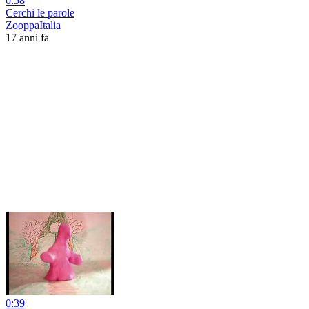
0:58
Cerchi le parole
ZooppaItalia
17 anni fa
0:39