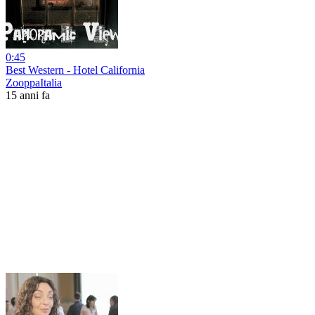
0:45
Best Western - Hotel California
ZooppaItalia
15 anni fa