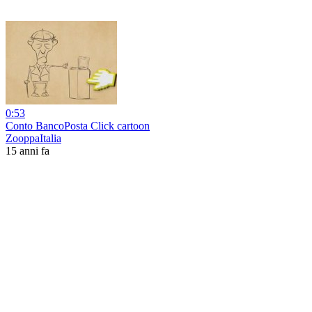
0:53
Conto BancoPosta Click cartoon
ZooppaItalia
15 anni fa