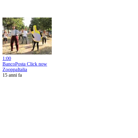
1:00
BancoPosta Click now
ZooppaItalia
15 anni fa