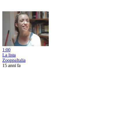
1:00
La lista
ZooppaItalia
15 anni fa