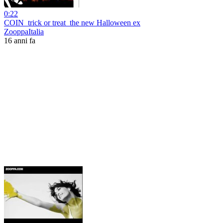
0:22
COIN_trick or treat_the new Halloween ex
ZooppaItalia
16 anni fa