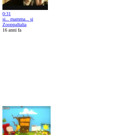
0:31
si... mamma... si
ZooppaItalia
16 anni fa