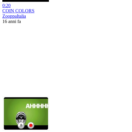
0:20
COIN COLORS
ZooppaItalia
16 anni fa