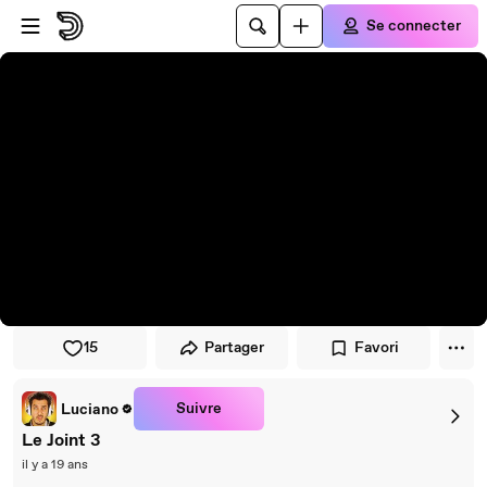
Passer au player
Passer au contenu principal
Se connecter
15
Partager
Favori
Suivre
Luciano
Le Joint 3
il y a 19 ans