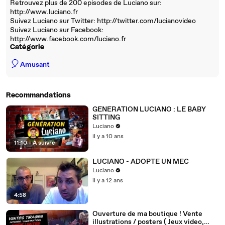
Retrouvez plus de 200 episodes de Luciano sur:
http://www.luciano.fr
Suivez Luciano sur Twitter: http://twitter.com/lucianovideo
Suivez Luciano sur Facebook:
http://www.facebook.com/luciano.fr
Catégorie
🎈
Amusant
Recommandations
GENERATION LUCIANO : LE BABY
SITTING
Luciano
il y a 10 ans
11:10
|
À suivre
LUCIANO - ADOPTE UN MEC
Luciano
il y a 12 ans
4:58
Ouverture de ma boutique ! Vente
illustrations / posters ( Jeux video,