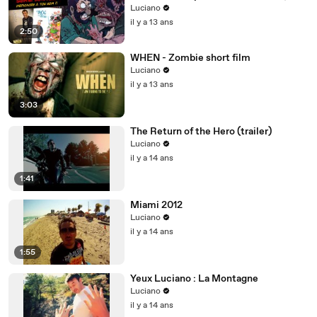
Luciano et Nicolin )
Luciano
il y a 13 ans
2:50
WHEN - Zombie short film
Luciano
il y a 13 ans
3:03
The Return of the Hero (trailer)
Luciano
il y a 14 ans
1:41
Miami 2012
Luciano
il y a 14 ans
1:55
Yeux Luciano : La Montagne
Luciano
il y a 14 ans