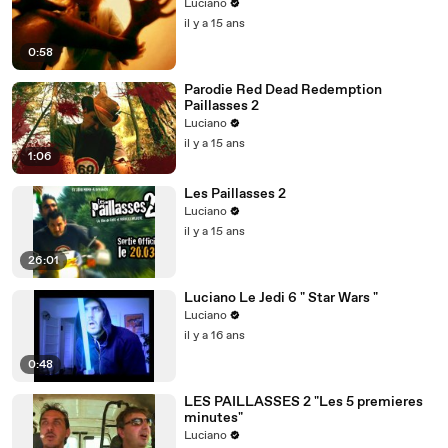
Luciano
il y a 15 ans
0:58
Parodie Red Dead Redemption
Paillasses 2
Luciano
il y a 15 ans
1:06
Les Paillasses 2
Luciano
il y a 15 ans
26:01
Luciano Le Jedi 6 " Star Wars "
Luciano
il y a 16 ans
0:48
LES PAILLASSES 2 "Les 5 premieres
minutes"
Luciano