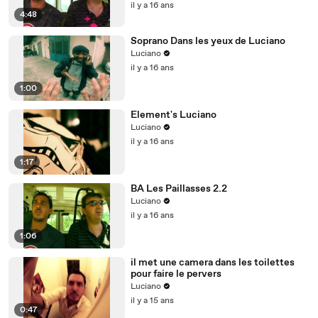
il y a 16 ans
4:48
Soprano Dans les yeux de Luciano
Luciano
il y a 16 ans
1:00
Element's Luciano
Luciano
il y a 16 ans
1:17
BA Les Paillasses 2.2
Luciano
il y a 16 ans
1:06
il met une camera dans les toilettes
pour faire le pervers
Luciano
il y a 15 ans
0:47