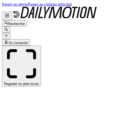
Passer au player
Passer au contenu principal
Rechercher
Se connecter
Regarder en plein écran