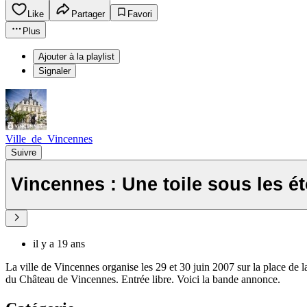
Like
Partager
Favori
Plus
Ajouter à la playlist
Signaler
Ville_de_Vincennes
Suivre
Vincennes : Une toile sous les ét
il y a 19 ans
La ville de Vincennes organise les 29 et 30 juin 2007 sur la place de 
du Château de Vincennes. Entrée libre. Voici la bande annonce.