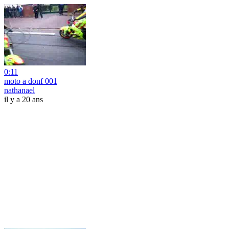
0:11
moto a donf 001
nathanael
il y a 20 ans