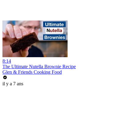
8:14
The Ultimate Nutella Brownie Recipe
Glen & Friends Cooking Food
il y a 7 ans