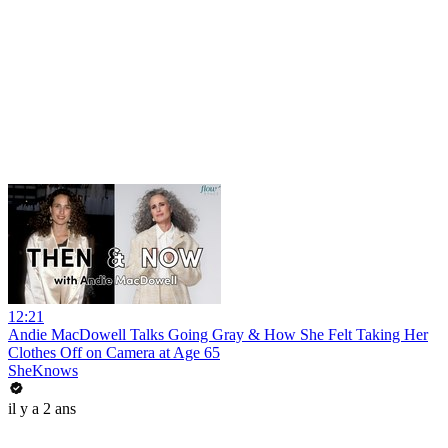
12:21
Andie MacDowell Talks Going Gray & How She Felt Taking Her
Clothes Off on Camera at Age 65
SheKnows
il y a 2 ans