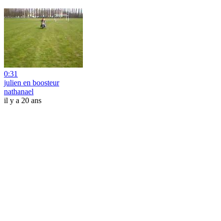
0:31
julien en boosteur
nathanael
il y a 20 ans