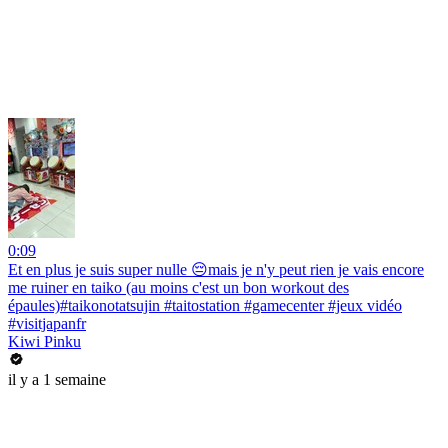
0:09
Et en plus je suis super nulle 😔mais je n'y peut rien je vais encore
me ruiner en taiko (au moins c'est un bon workout des
épaules)#taikonotatsujin #taitostation #gamecenter #jeux vidéo
#visitjapanfr
Kiwi Pinku
il y a 1 semaine