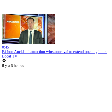
0:45
Bishop Auckland attraction wins approval to extend opening hours
Local TV
il y a 6 heures