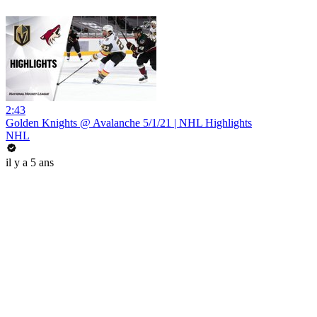
2:43
Golden Knights @ Avalanche 5/1/21 | NHL Highlights
NHL
il y a 5 ans