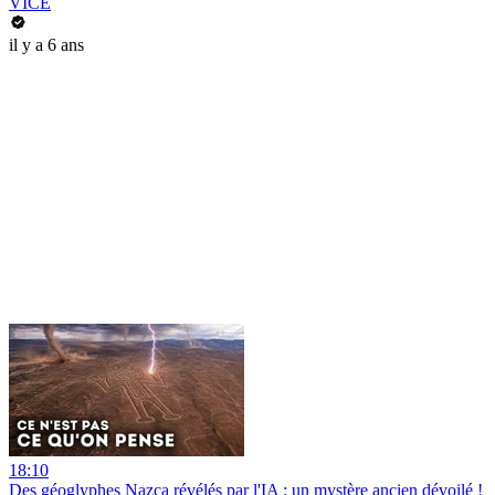
VICE
il y a 6 ans
18:10
Des géoglyphes Nazca révélés par l'IA : un mystère ancien dévoilé !