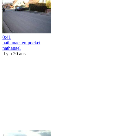
0:41
nathanael en pocket
nathanael
il y a 20 ans