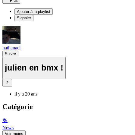
Plus
Ajouter à la playlist
Signaler
nathanael
Suivre
julien en bmx !
il y a 20 ans
Catégorie
🗞
News
Voir moins