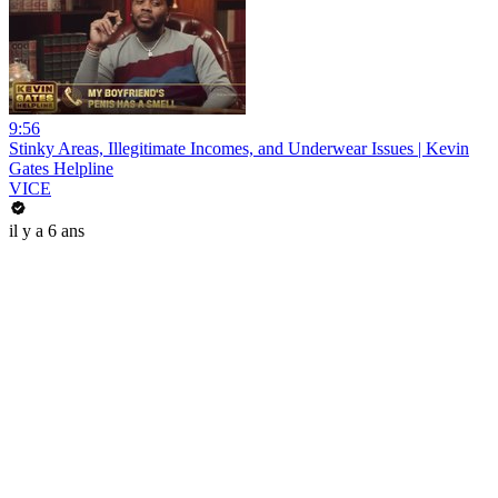
9:56
Stinky Areas, Illegitimate Incomes, and Underwear Issues | Kevin
Gates Helpline
VICE
il y a 6 ans