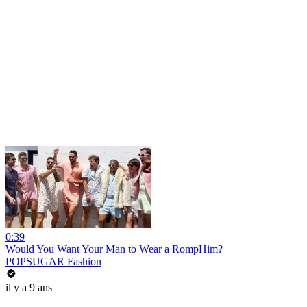
0:39
Would You Want Your Man to Wear a RompHim?
POPSUGAR Fashion
il y a 9 ans