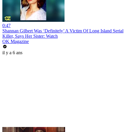
0:47
Shannan Gilbert Was ‘Definitely’ A Victim Of Long Island Serial
Killer, Says Her Sister: Watch
OK Magazine
il y a 6 ans