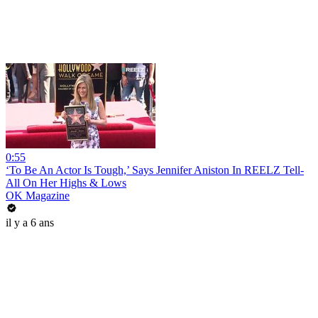
0:55
‘To Be An Actor Is Tough,’ Says Jennifer Aniston In REELZ Tell-
All On Her Highs & Lows
OK Magazine
il y a 6 ans