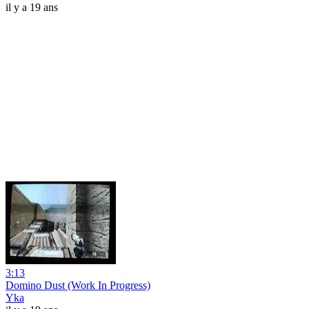
il y a 19 ans
3:13
Domino Dust (Work In Progress)
Yka