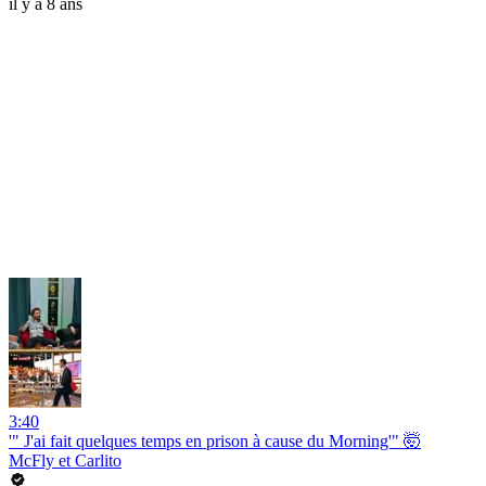
il y a 8 ans
3:40
'" J'ai fait quelques temps en prison à cause du Morning'" 🤯
McFly et Carlito