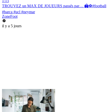
1:15
TROUVEZ un MAX DE JOUEURS passés par… 🏟️⚽️#football
#barca #ucl #neymar
ZoneFoot
il y a 5 jours