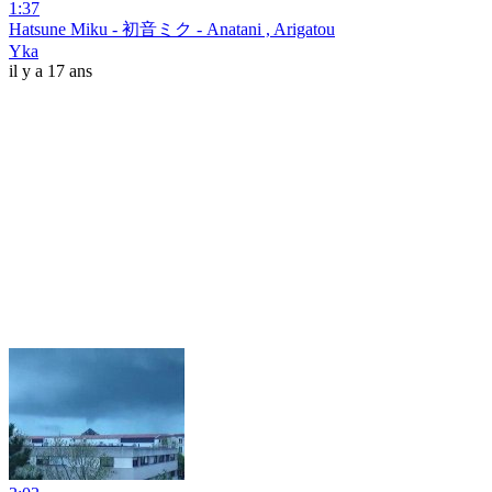
1:37
Hatsune Miku - 初音ミク - Anatani , Arigatou
Yka
il y a 17 ans