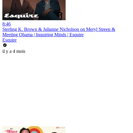
8:46
Sterling K. Brown & Julianne Nicholson on Meryl Streep &
Meeting Obama | Inquiring Minds | Esquire
Esquire
il y a 4 mois