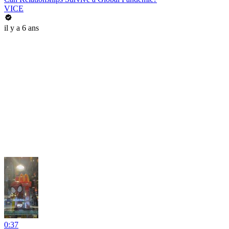
VICE
il y a 6 ans
0:37