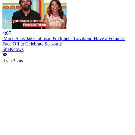
4:07
'Minx' Stars Jake Johnson & Ophelia Lovibond Have a Feminist
Face Off to Celebrate Season 2
SheKnows
il y a 3 ans