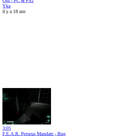
Oni - PC & PS2
Yka
il y a 18 ans
3:05
F.E.A.R. Perseus Mandate - Bug