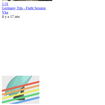
1:31
Germany Trip - Fight Session
Yka
il y a 17 ans