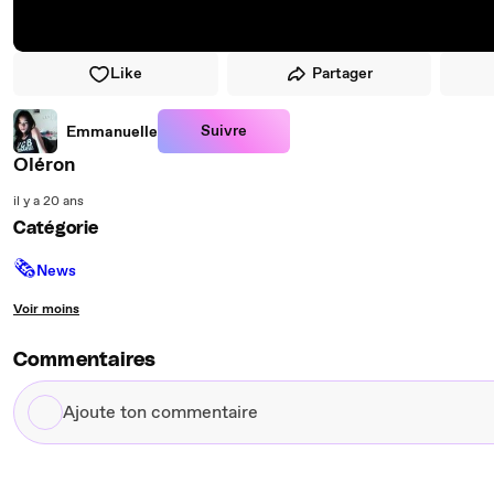
Like
Partager
Suivre
Emmanuelle
Oléron
il y a 20 ans
Catégorie
🗞
News
Voir moins
Commentaires
Ajoute
ton
commentaire