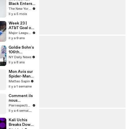
Black Enters
the New
The New Yorker
Yorker
il y a 5 mois
Caption
Contest
Week 23 |
AT&T Goal of
the Week
Major League Soccer
il y a 9 ans
Goldie Sohn's
106th
Birthday
NY Daily News
il y a 8 ans
Mon Avis sur
Spider-Man
Brand NEw
Matteo Sapin
Day
il y a 1 semaine
Comment ils
nous
localisent📱
Pierrespectives
il y a 4 semaines
Kali Uchis
Breaks Down