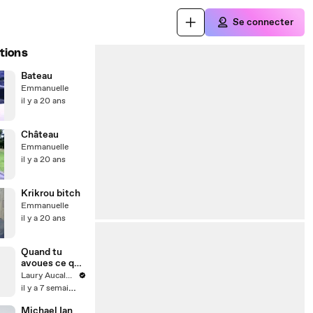
Se connecter
tions
Bateau
Emmanuelle
il y a 20 ans
Château
Emmanuelle
il y a 20 ans
Krikrou bitch
Emmanuelle
il y a 20 ans
Quand tu
avoues ce que
tu as fais
Laury Aucalme
il y a 7 semaines
Michael Ian