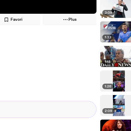
3:09
Favori
Plus
1:33
1:13
1:26
2:09