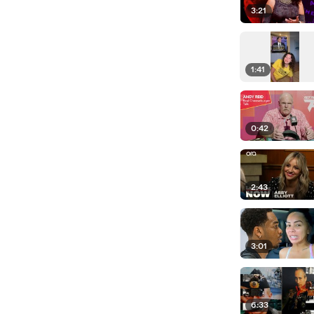
3:21
1:41
0:42
2:43
3:01
6:33