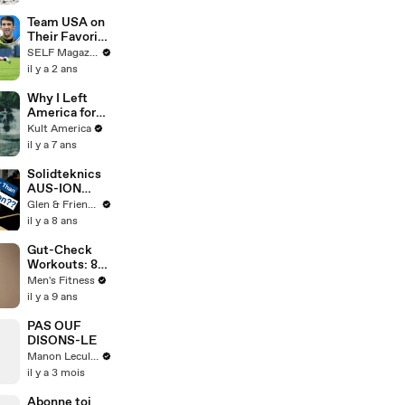
Blessings
Team USA on
Their Favorite
Athletes
SELF Magazine
Growing Up
il y a 2 ans
Why I Left
America for
Poland #2
Kult America
[Kult
il y a 7 ans
America]
Solidteknics
AUS-ION
Wrought Iron
Glen & Friends Cooking Food
Pan Unboxing,
il y a 8 ans
Seasoning, &
Review || Le
Gut-Check
Gourmet TV
Workouts: 8
Recipes
quick routines
Men's Fitness
to fight
il y a 9 ans
weight gain
PAS OUF
DISONS-LE
Manon Leculnu
il y a 3 mois
Abonne toi