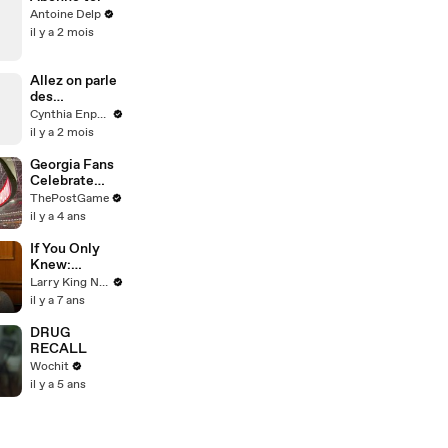
Antoine Delp
il y a 2 mois
Allez on parle
des
influenceurs à
Cynthia Enparle
Cannes ?
il y a 2 mois
#histoire
Georgia Fans
Celebrate
During
ThePostGame
National
il y a 4 ans
Championship
Game Vs. TCU
If You Only
Knew:
Brooklyn
Larry King Now on Ora.TV
Decker
il y a 7 ans
DRUG
RECALL
Wochit
il y a 5 ans