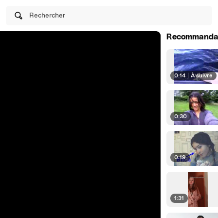
Rechercher
Recommanda
0:14
|
À suivre
0:30
0:19
1:31