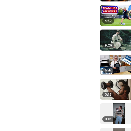
4:52
9:25
6:37
0:15
0:09