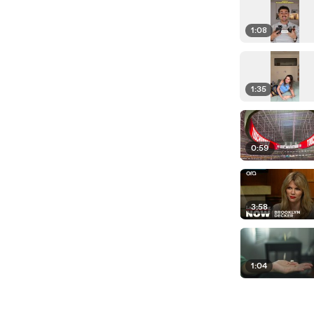
1:08
1:35
0:59
3:58
1:04