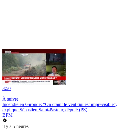
3:50
|
À suivre
Incendie en Gironde: "On craint le vent qui est imprévisible",
explique Sébastien Saint-Pasteur, député (PS)
BFM
il y a 5 heures