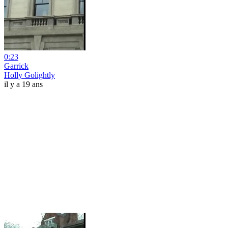
0:23
Garrick
Holly Golightly
il y a 19 ans