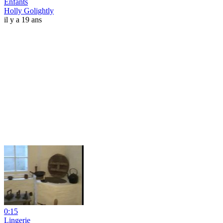
Enfants
Holly Golightly
il y a 19 ans
0:15
Lingerie