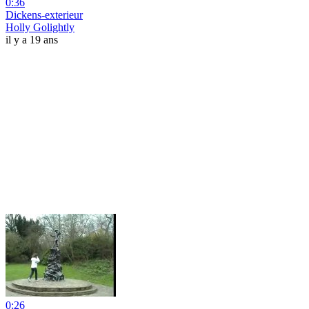
0:36
Dickens-exterieur
Holly Golightly
il y a 19 ans
0:26