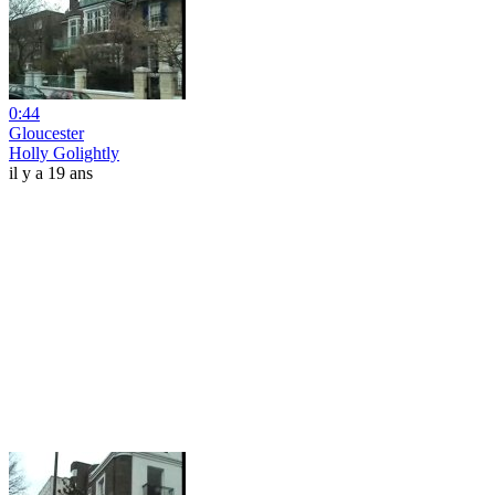
0:44
Gloucester
Holly Golightly
il y a 19 ans