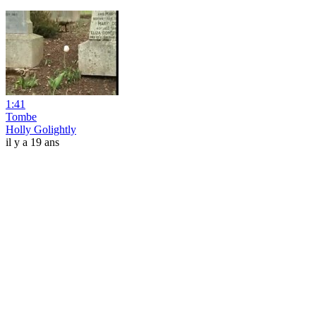
1:41
Tombe
Holly Golightly
il y a 19 ans