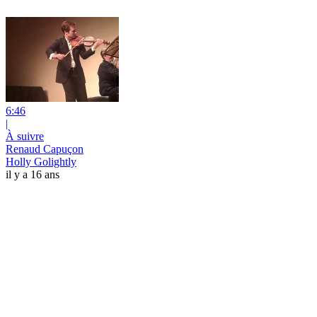
6:46
|
À suivre
Renaud Capuçon
Holly Golightly
il y a 16 ans