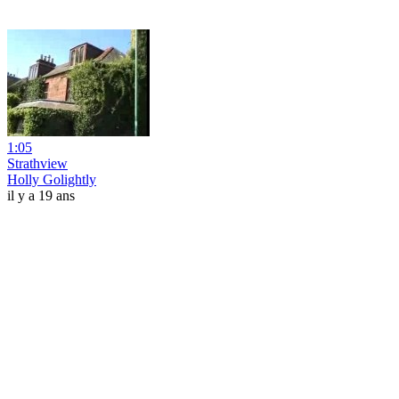
1:05
Strathview
Holly Golightly
il y a 19 ans