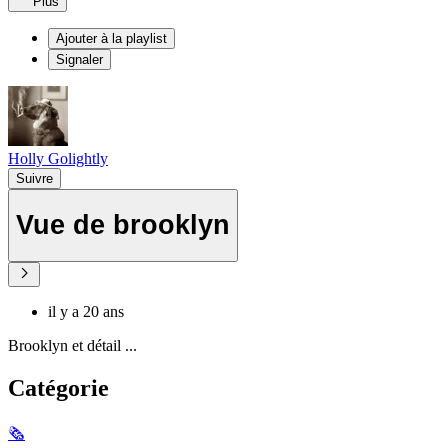
Plus
Ajouter à la playlist
Signaler
Holly Golightly
Suivre
Vue de brooklyn
il y a 20 ans
Brooklyn et détail ...
Catégorie
🗞