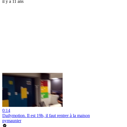
il y a 11 ans
0:14
Dailymotion. Il est 19h, il faut rentrer à la maison
pymaunier