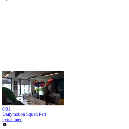
0:31
Dailymotion Squad Perf
pymaunier