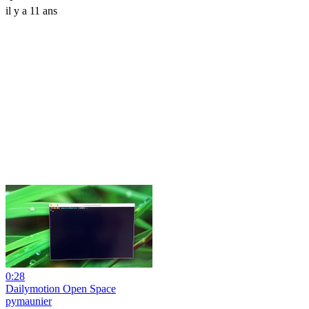
il y a 11 ans
0:28
Dailymotion Open Space
pymaunier