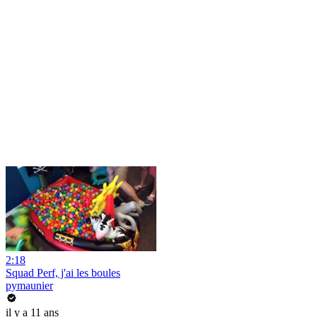
2:18
Squad Perf, j'ai les boules
pymaunier
il y a 11 ans