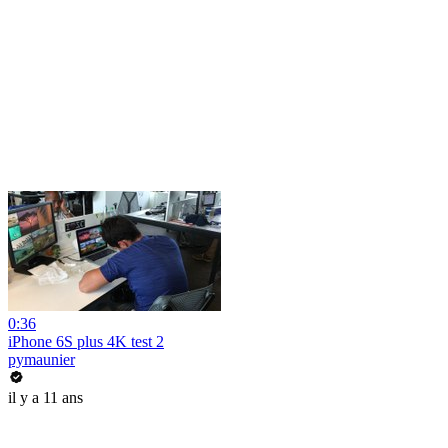
0:36
iPhone 6S plus 4K test 2
pymaunier
il y a 11 ans