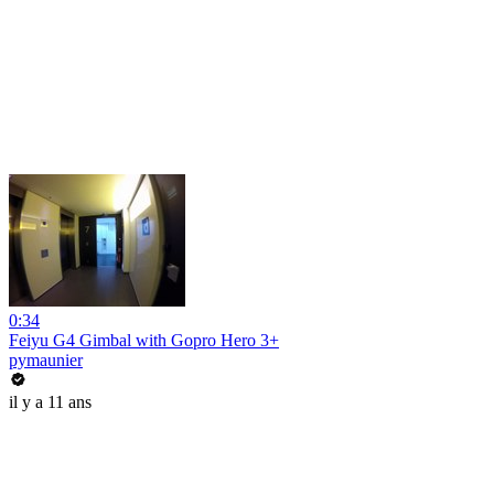
0:34
Feiyu G4 Gimbal with Gopro Hero 3+
pymaunier
il y a 11 ans