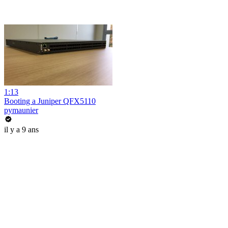
1:13
Booting a Juniper QFX5110
pymaunier
il y a 9 ans