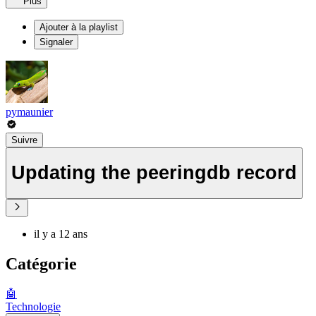
Plus
Ajouter à la playlist
Signaler
pymaunier
Suivre
Updating the peeringdb record
il y a 12 ans
Catégorie
🤖
Technologie