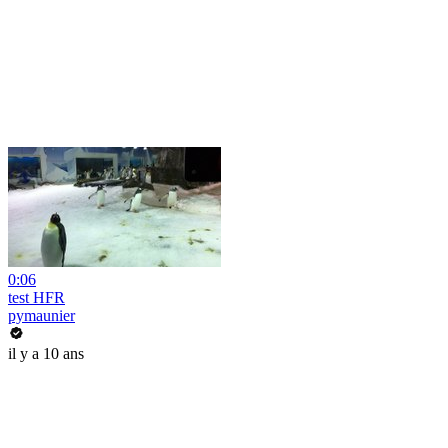
0:06
test HFR
pymaunier
il y a 10 ans