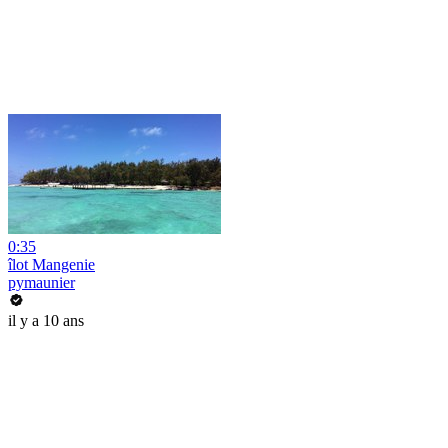
0:35
îlot Mangenie
pymaunier
il y a 10 ans