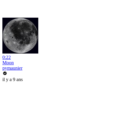
0:22
Moon
pymaunier
il y a 9 ans