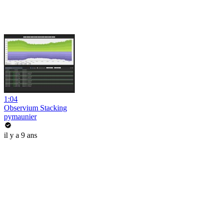
1:04
Observium Stacking
pymaunier
il y a 9 ans