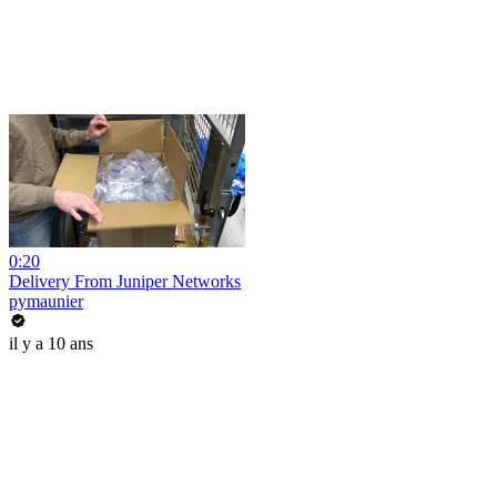
0:20
Delivery From Juniper Networks
pymaunier
il y a 10 ans