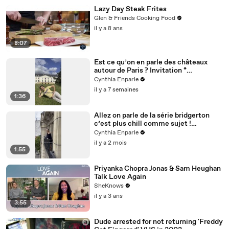
Lazy Day Steak Frites
Glen & Friends Cooking Food
il y a 8 ans
8:07
Est ce qu’on en parle des châteaux
autour de Paris ? Invitation *
@dolceversailles
Cynthia Enparle
il y a 7 semaines
1:36
Allez on parle de la série bridgerton
c’est plus chill comme sujet !
#histoire
Cynthia Enparle
il y a 2 mois
1:55
Priyanka Chopra Jonas & Sam Heughan
Talk Love Again
SheKnows
il y a 3 ans
3:55
Dude arrested for not returning 'Freddy