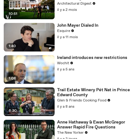
Architectural Digest
il y a 2 mois
10:51
John Mayer Dialed In
Esquire
il y a 11 mois
1:40
Ireland introduces new restrictions
Wochit
il y a 5 ans
1:08
Trail Estate Winery Pét Nat in Prince
Edward County
Glen & Friends Cooking Food
il y a 8 ans
6:30
Anne Hathaway & Ewan McGregor
Answer Rapid Fire Questions
The New Yorker