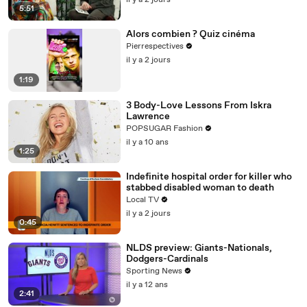
il y a 2 jours
5:51
Alors combien ? Quiz cinéma
Pierrespectives
il y a 2 jours
1:19
3 Body-Love Lessons From Iskra
Lawrence
POPSUGAR Fashion
il y a 10 ans
1:25
Indefinite hospital order for killer who
stabbed disabled woman to death
Local TV
il y a 2 jours
0:45
NLDS preview: Giants-Nationals,
Dodgers-Cardinals
Sporting News
il y a 12 ans
2:41