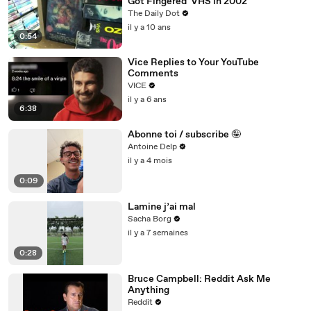
Got Fingered' VHS in 2002
The Daily Dot
il y a 10 ans
0:54
Vice Replies to Your YouTube
Comments
VICE
il y a 6 ans
6:38
Abonne toi / subscribe 🤪
Antoine Delp
il y a 4 mois
0:09
Lamine j’ai mal
Sacha Borg
il y a 7 semaines
0:28
Bruce Campbell: Reddit Ask Me
Anything
Reddit