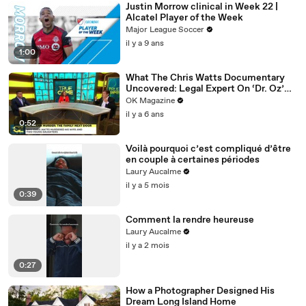
Justin Morrow clinical in Week 22 |
Alcatel Player of the Week
Major League Soccer
il y a 9 ans
1:00
What The Chris Watts Documentary
Uncovered: Legal Expert On ‘Dr. Oz’
Has Theories
OK Magazine
il y a 6 ans
0:52
Voilà pourquoi c’est compliqué d’être
en couple à certaines périodes
Laury Aucalme
il y a 5 mois
0:39
Comment la rendre heureuse
Laury Aucalme
il y a 2 mois
0:27
How a Photographer Designed His
Dream Long Island Home