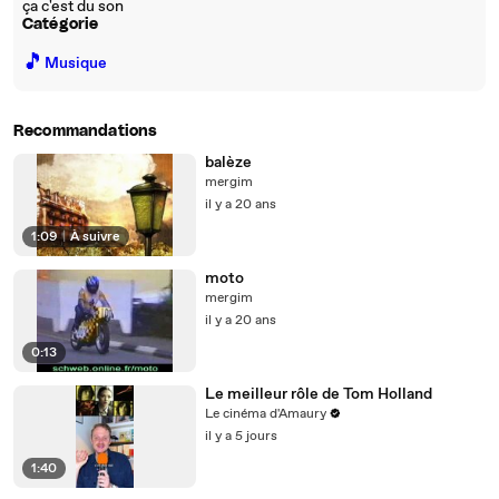
ça c'est du son
Catégorie
🎵
Musique
Recommandations
balèze
mergim
il y a 20 ans
1:09
|
À suivre
moto
mergim
il y a 20 ans
0:13
Le meilleur rôle de Tom Holland
Le cinéma d'Amaury
il y a 5 jours
1:40