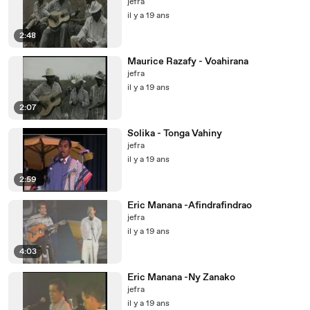
jefra
il y a 19 ans
2:48
Maurice Razafy - Voahirana
jefra
il y a 19 ans
2:07
Solika - Tonga Vahiny
jefra
il y a 19 ans
2:59
Eric Manana -Afindrafindrao
jefra
il y a 19 ans
4:03
Eric Manana -Ny Zanako
jefra
il y a 19 ans