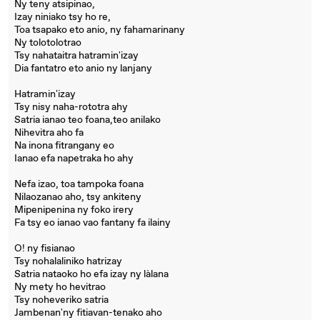
Ny teny atsipinao,
Izay niniako tsy ho re,
Toa tsapako eto anio, ny fahamarinany
Ny tolotolotrao
Tsy nahataitra hatramin'izay
Dia fantatro eto anio ny lanjany
Hatramin'izay
Tsy nisy naha-rototra ahy
Satria ianao teo foana,teo anilako
Nihevitra aho fa
Na inona fitrangany eo
Ianao efa napetraka ho ahy
Nefa izao, toa tampoka foana
Nilaozanao aho, tsy ankiteny
Mipenipenina ny foko irery
Fa tsy eo ianao vao fantany fa ilainy
O! ny fisianao
Tsy nohalaliniko hatrizay
Satria nataoko ho efa izay ny làlana
Ny mety ho hevitrao
Tsy noheveriko satria
Jambenan'ny fitiavan-tenako aho