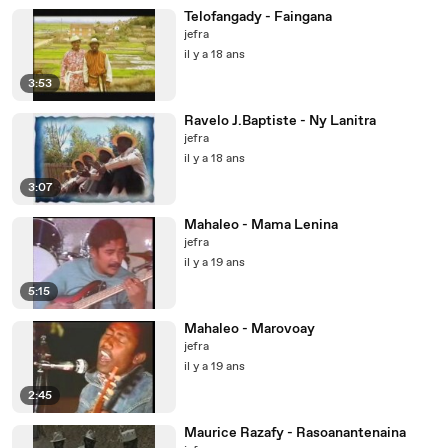
Telofangady - Faingana
jefra
il y a 18 ans
3:53
Ravelo J.Baptiste - Ny Lanitra
jefra
il y a 18 ans
3:07
Mahaleo - Mama Lenina
jefra
il y a 19 ans
5:15
Mahaleo - Marovoay
jefra
il y a 19 ans
2:45
Maurice Razafy - Rasoanantenaina