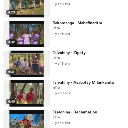
il y a 18 ans
4:23
Bakomanga - Mahafinaritra
jefra
il y a 18 ans
3:32
Tsivahiny - Zipety
jefra
il y a 18 ans
4:31
Tsivahiny - Asabotsy Mifankahita
jefra
il y a 18 ans
4:46
Tselonina - Reclamation
jefra
il y a 18 ans