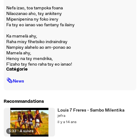
Nefa izao, toa tampoka foana
Nilaozanao aho, tsy ankiteny
Mipenipenina ny foko irery
Fa tsy eo ianao vao fantany fa ilainy
Ka mamelà ahy,
Raha misy fihetsiko indraindray
Nampisy alahelo ao am-ponao ao
Mamela ahy,
Henoy na tsy mendrika,
F'izaho tsy feno raha tsy eo ianao!
Catégorie
🗞
News
Recommandations
Louis 7 Freres - Sambo Milentika
jefra
il y a 14 ans
5:33
|
À suivre