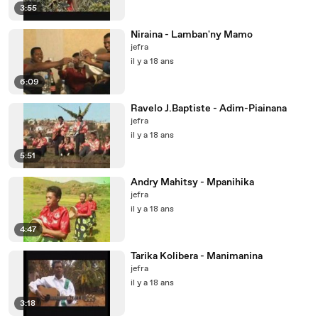
3:55
Niraina - Lamban'ny Mamo
jefra
il y a 18 ans
6:09
Ravelo J.Baptiste - Adim-Piainana
jefra
il y a 18 ans
5:51
Andry Mahitsy - Mpanihika
jefra
il y a 18 ans
4:47
Tarika Kolibera - Manimanina
jefra
il y a 18 ans
3:18