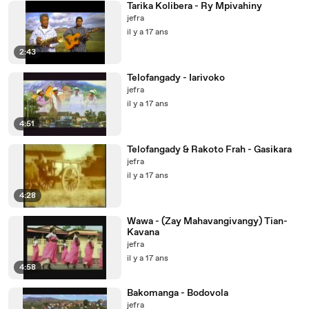
Tarika Kolibera - Ry Mpivahiny
jefra
il y a 17 ans
2:43
Telofangady - Iarivoko
jefra
il y a 17 ans
4:51
Telofangady & Rakoto Frah - Gasikara
jefra
il y a 17 ans
4:28
Wawa - (Zay Mahavangivangy) Tian-
Kavana
jefra
il y a 17 ans
4:58
Bakomanga - Bodovola
jefra