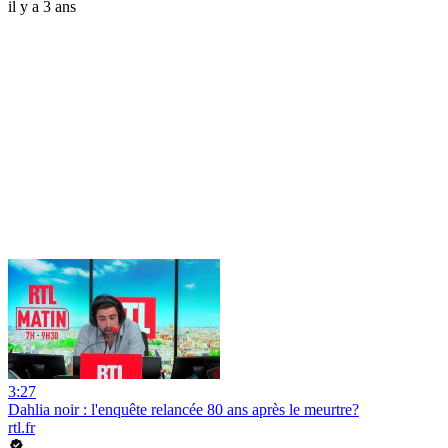
il y a 3 ans
3:27
Dahlia noir : l'enquête relancée 80 ans après le meurtre?
rtl.fr