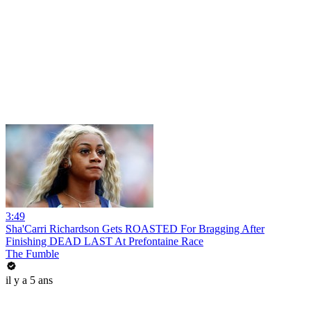
3:49
Sha'Carri Richardson Gets ROASTED For Bragging After
Finishing DEAD LAST At Prefontaine Race
The Fumble
il y a 5 ans