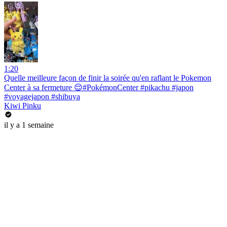
1:20
Quelle meilleure façon de finir la soirée qu'en raflant le Pokemon
Center à sa fermeture 😌#PokémonCenter #pikachu #japon
#voyagejapon #shibuya
Kiwi Pinku
il y a 1 semaine