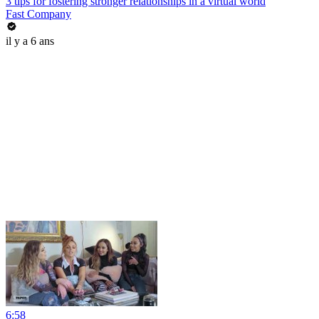
3 tips for fostering stronger relationships in a virtual world
Fast Company
il y a 6 ans
6:58