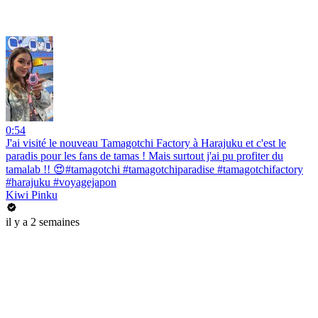
0:54
J'ai visité le nouveau Tamagotchi Factory à Harajuku et c'est le
paradis pour les fans de tamas ! Mais surtout j'ai pu profiter du
tamalab !! 😍#tamagotchi #tamagotchiparadise #tamagotchifactory
#harajuku #voyagejapon
Kiwi Pinku
il y a 2 semaines