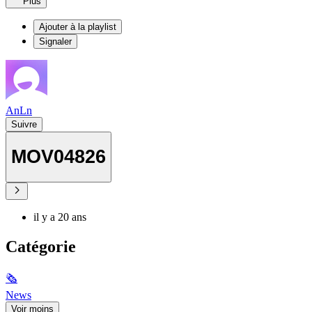
Plus
Ajouter à la playlist
Signaler
AnLn
Suivre
MOV04826
il y a 20 ans
Catégorie
🗞
News
Voir moins