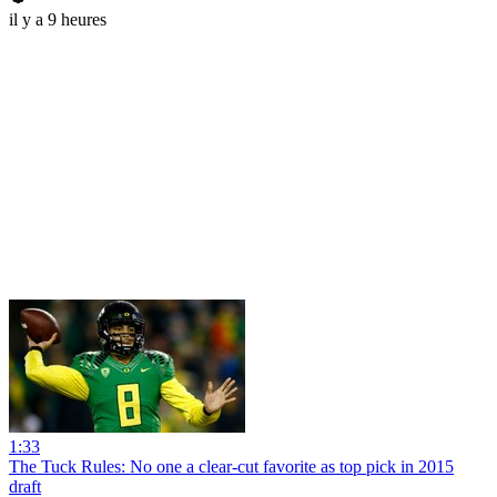
il y a 9 heures
1:33
The Tuck Rules: No one a clear-cut favorite as top pick in 2015
draft