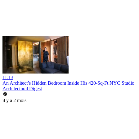
11:13
An Architect’s Hidden Bedroom Inside His 420-Sq-Ft NYC Studio
Architectural Digest
il y a 2 mois