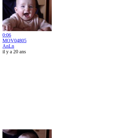
0:06
MOV04805
AnLn
il y a 20 ans