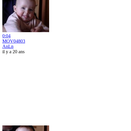
0:04
MOV04803
AnLn
il y a 20 ans