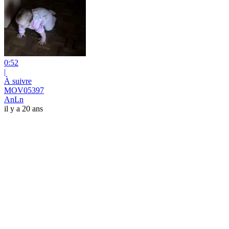
0:52
|
À suivre
MOV05397
AnLn
il y a 20 ans