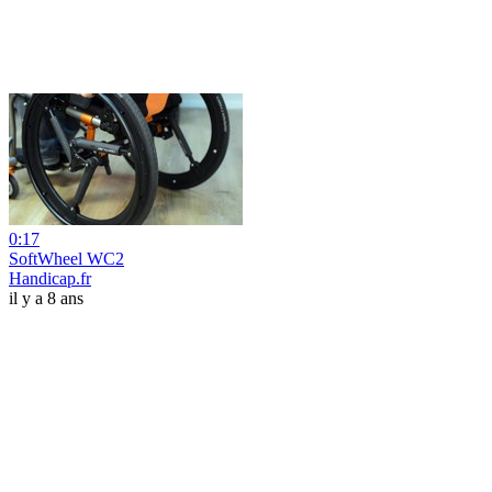
0:17
SoftWheel WC2
Handicap.fr
il y a 8 ans