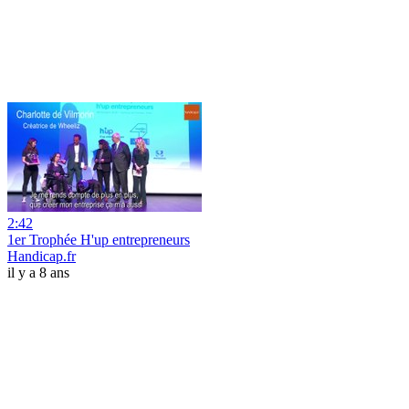
2:42
1er Trophée H'up entrepreneurs
Handicap.fr
il y a 8 ans