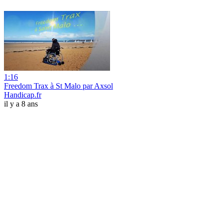
1:16
Freedom Trax à St Malo par Axsol
Handicap.fr
il y a 8 ans