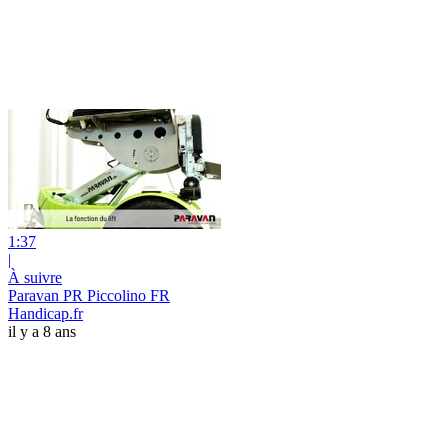
1:37
|
À suivre
Paravan PR Piccolino FR
Handicap.fr
il y a 8 ans