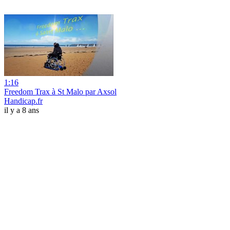
1:16
Freedom Trax à St Malo par Axsol
Handicap.fr
il y a 8 ans