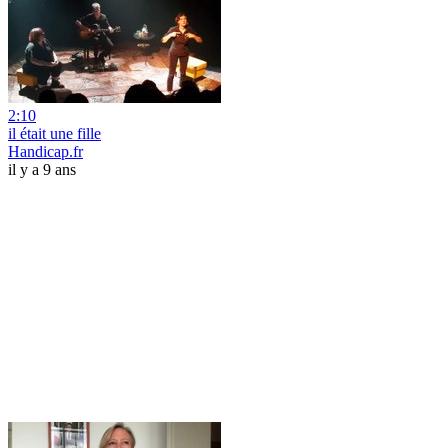
2:10
il était une fille
Handicap.fr
il y a 9 ans