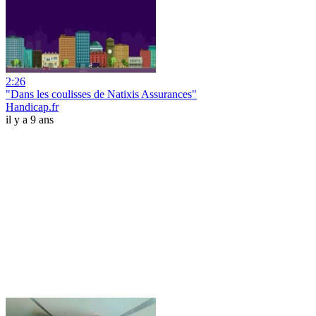
2:26
"Dans les coulisses de Natixis Assurances"
Handicap.fr
il y a 9 ans