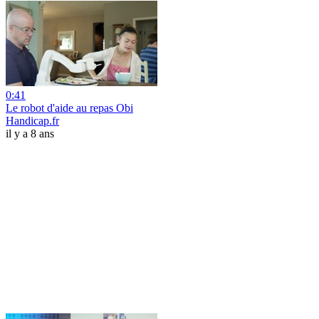
0:41
Le robot d'aide au repas Obi
Handicap.fr
il y a 8 ans