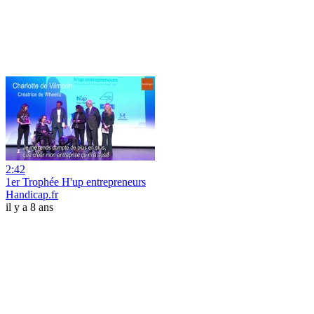
2:42
1er Trophée H'up entrepreneurs
Handicap.fr
il y a 8 ans