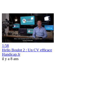
1:58
Hello Boulot 2 : Un CV efficace
Handicap.fr
il y a 8 ans