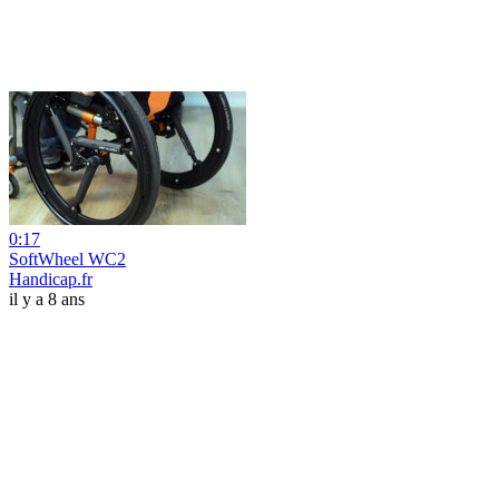
0:17
SoftWheel WC2
Handicap.fr
il y a 8 ans