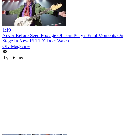
1:19
Never-Before-Seen Footage Of Tom Petty’s Final Moments On
Stage In New REELZ Doc: Watch
OK Magazine
il y a 6 ans