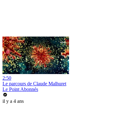
2:50
Le parcours de Claude Malhuret
Le Point Abonnés
il y a 4 ans