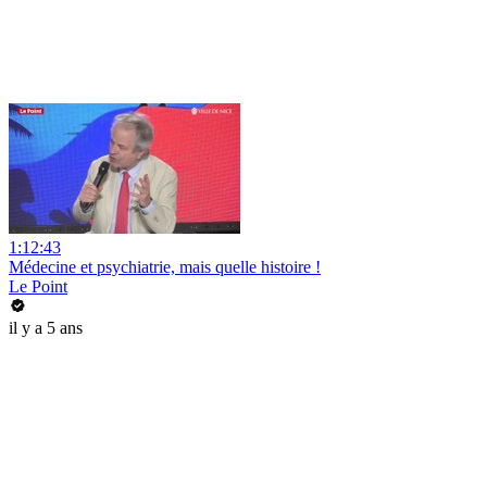
1:12:43
Médecine et psychiatrie, mais quelle histoire !
Le Point
il y a 5 ans