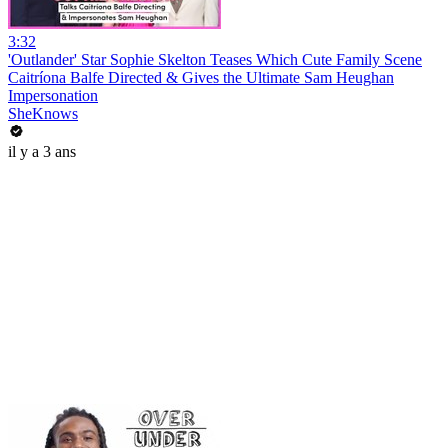
3:32
'Outlander' Star Sophie Skelton Teases Which Cute Family Scene
Caitríona Balfe Directed & Gives the Ultimate Sam Heughan
Impersonation
SheKnows
il y a 3 ans