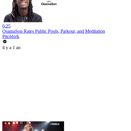
6:25
OsamaSon Rates Public Pools, Parkour, and Meditation
Pitchfork
il y a 1 an