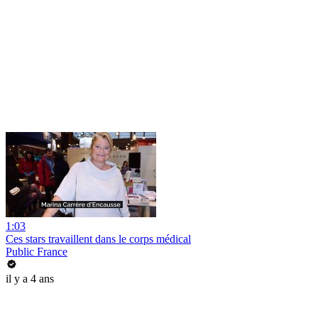
1:03
Ces stars travaillent dans le corps médical
Public France
il y a 4 ans