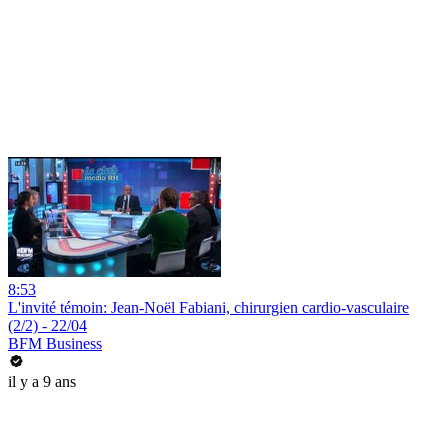
8:53
L'invité témoin: Jean-Noël Fabiani, chirurgien cardio-vasculaire
(2/2) - 22/04
BFM Business
il y a 9 ans