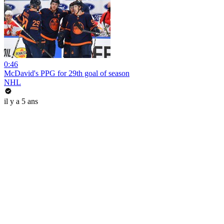
0:46
McDavid's PPG for 29th goal of season
NHL
il y a 5 ans