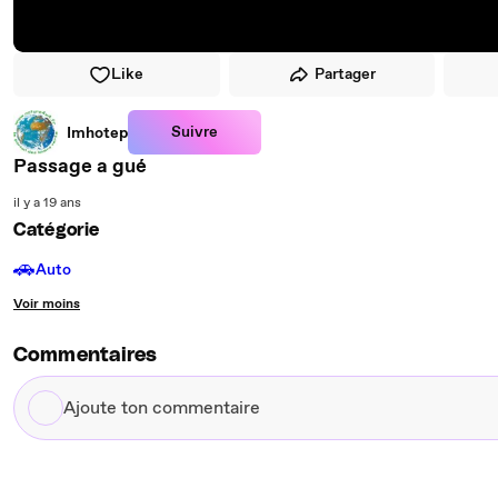
Like
Partager
Suivre
Imhotep
Passage a gué
il y a 19 ans
Catégorie
🚗
Auto
Voir moins
Commentaires
Ajoute
ton
commentaire