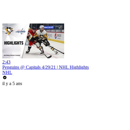
2:43
Penguins @ Capitals 4/29/21 | NHL Highlights
NHL
il y a 5 ans