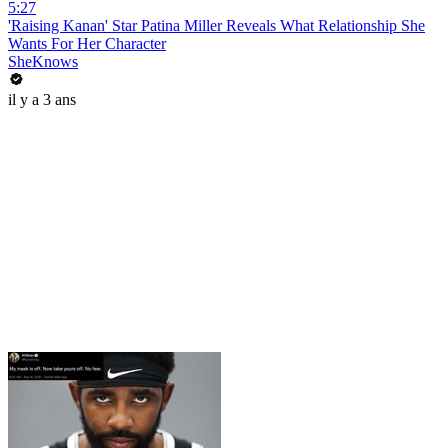
5:27
'Raising Kanan' Star Patina Miller Reveals What Relationship She
Wants For Her Character
SheKnows
il y a 3 ans