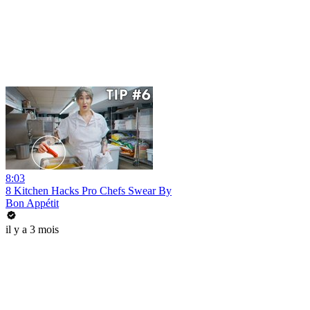
8:03
8 Kitchen Hacks Pro Chefs Swear By
Bon Appétit
il y a 3 mois