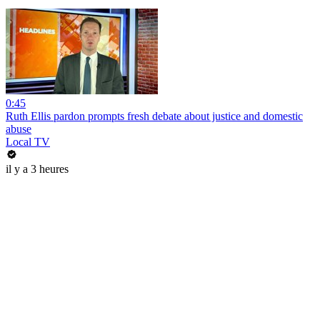
0:45
Ruth Ellis pardon prompts fresh debate about justice and domestic
abuse
Local TV
il y a 3 heures