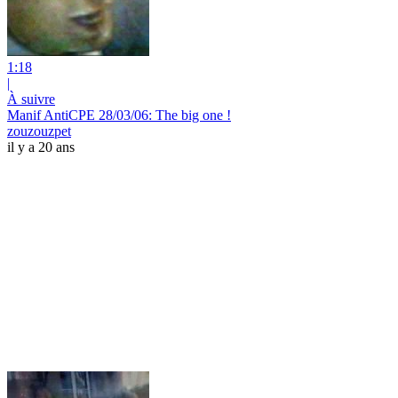
1:18
|
À suivre
Manif AntiCPE 28/03/06: The big one !
zouzouzpet
il y a 20 ans