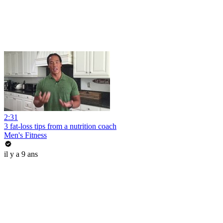
2:31
3 fat-loss tips from a nutrition coach
Men's Fitness
il y a 9 ans