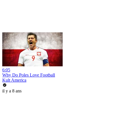
6:05
Why Do Poles Love Football
Kult America
il y a 8 ans