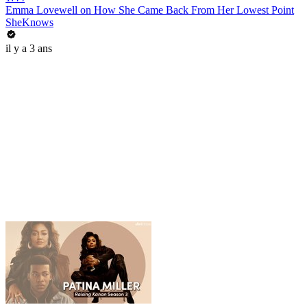
Emma Lovewell on How She Came Back From Her Lowest Point
SheKnows
il y a 3 ans