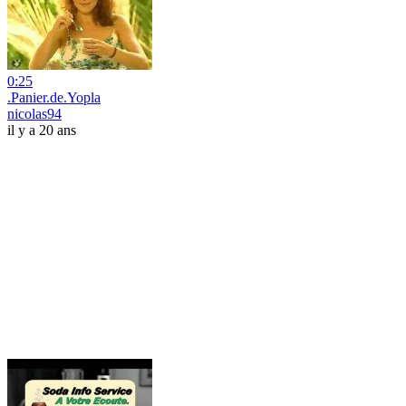
0:25
.Panier.de.Yopla
nicolas94
il y a 20 ans