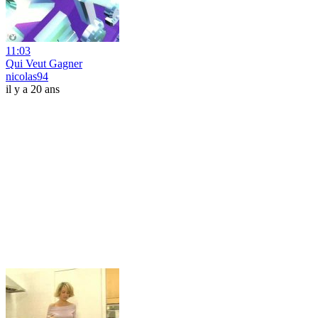
11:03
Qui Veut Gagner
nicolas94
il y a 20 ans