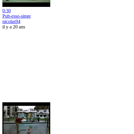
0:30
Pub-esso-singe
nicolas94
il y a 20 ans