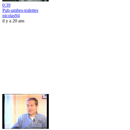
0:39
Pub-umbro-toilettes
nicolas94
il y a 20 ans