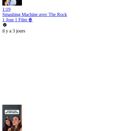
1:19
Smashing Machine avec The Rock
1 Jour 1 Film 🍿
il y a 3 jours