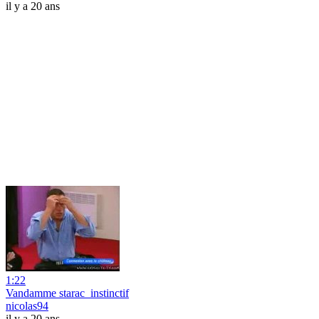
il y a 20 ans
1:22
Vandamme starac_instinctif
nicolas94
il y a 20 ans