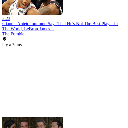
2:23
Giannis Antetokounmpo Says That He's Not The Best Player In
The World, LeBron James Is
The Fumble
il y a 5 ans