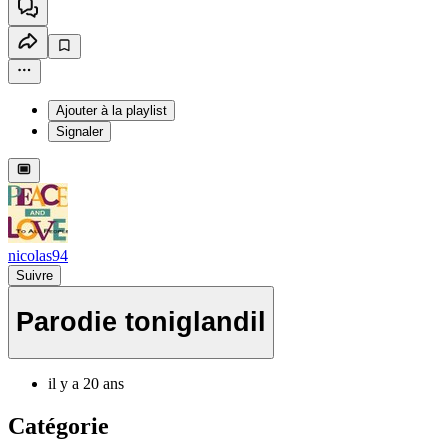
Ajouter à la playlist
Signaler
nicolas94
Suivre
Parodie toniglandil
il y a 20 ans
Catégorie