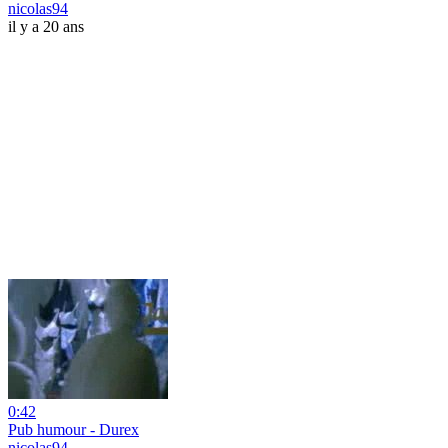
nicolas94
il y a 20 ans
0:42
Pub humour - Durex
nicolas94