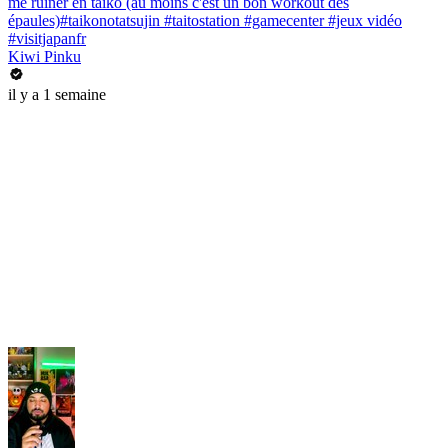
me ruiner en taiko (au moins c'est un bon workout des
épaules)#taikonotatsujin #taitostation #gamecenter #jeux vidéo
#visitjapanfr
Kiwi Pinku
il y a 1 semaine