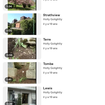
1:34
Strathview
Holly Golightly
il y a 19 ans
1:05
Terre
Holly Golightly
il y a 19 ans
0:19
Tombe
Holly Golightly
il y a 19 ans
1:41
Lewis
Holly Golightly
il y a 19 ans
0:38