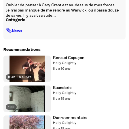
Oublier de penser à Cary Grant est au-dessus de mes forces.
Je n'ai pas manqué de me rendre au Warwick, où il passa douze
de sa vie. Il y avait sa suite...
Catégorie
🗞
News
Recommandations
Renaud Capuçon
Holly Golightly
il y a 16 ans
6:46
|
À suivre
Buanderie
Holly Golightly
il y a 19 ans
1:22
Den-commentaire
Holly Golightly
il y a 19 ans