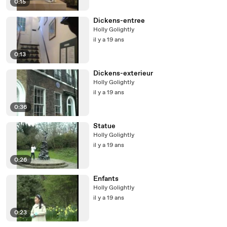
0:15
Dickens-entree
Holly Golightly
il y a 19 ans
0:13
Dickens-exterieur
Holly Golightly
il y a 19 ans
0:36
Statue
Holly Golightly
il y a 19 ans
0:26
Enfants
Holly Golightly
il y a 19 ans
0:23