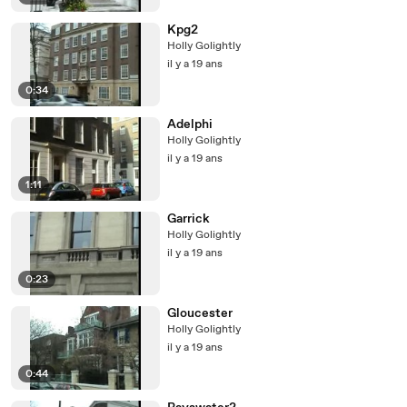
Kpg2
Holly Golightly
il y a 19 ans
0:34
Adelphi
Holly Golightly
il y a 19 ans
1:11
Garrick
Holly Golightly
il y a 19 ans
0:23
Gloucester
Holly Golightly
il y a 19 ans
0:44