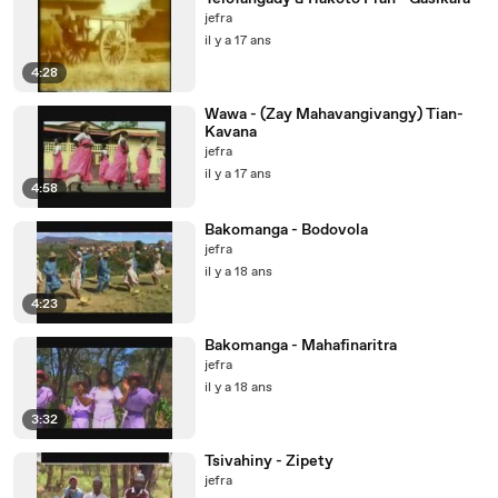
jefra
il y a 17 ans
4:28
Wawa - (Zay Mahavangivangy) Tian-
Kavana
jefra
il y a 17 ans
4:58
Bakomanga - Bodovola
jefra
il y a 18 ans
4:23
Bakomanga - Mahafinaritra
jefra
il y a 18 ans
3:32
Tsivahiny - Zipety
jefra