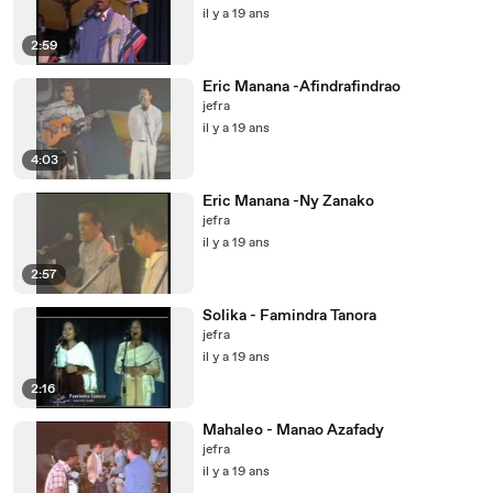
il y a 19 ans
2:59
Eric Manana -Afindrafindrao
jefra
il y a 19 ans
4:03
Eric Manana -Ny Zanako
jefra
il y a 19 ans
2:57
Solika - Famindra Tanora
jefra
il y a 19 ans
2:16
Mahaleo - Manao Azafady
jefra
il y a 19 ans