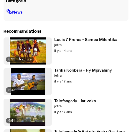
Catégorie
🗞
News
Recommandations
Louis 7 Freres - Sambo Milentika
jefra
il y a 14 ans
5:33
|
À suivre
Tarika Kolibera - Ry Mpivahiny
jefra
il y a 17 ans
2:43
Telofangady - Iarivoko
jefra
il y a 17 ans
4:51
Telofangady & Rakoto Frah - Gasikara