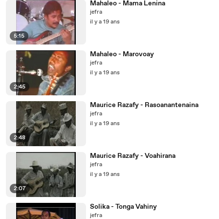
Mahaleo - Mama Lenina
jefra
il y a 19 ans
5:15
Mahaleo - Marovoay
jefra
il y a 19 ans
2:45
Maurice Razafy - Rasoanantenaina
jefra
il y a 19 ans
2:48
Maurice Razafy - Voahirana
jefra
il y a 19 ans
2:07
Solika - Tonga Vahiny
jefra