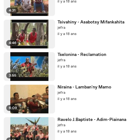
il y a 18 ans
4:31
Tsivahiny - Asabotsy Mifankahita
jefra
il y a 18 ans
4:46
Tselonina - Reclamation
jefra
il y a 18 ans
3:55
Niraina - Lamban'ny Mamo
jefra
il y a 18 ans
6:09
Ravelo J.Baptiste - Adim-Piainana
jefra
il y a 18 ans