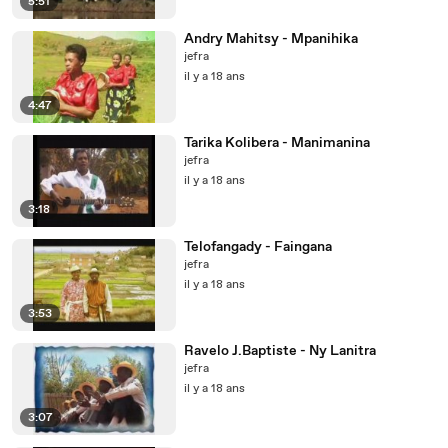
5:51
Andry Mahitsy - Mpanihika
jefra
il y a 18 ans
4:47
Tarika Kolibera - Manimanina
jefra
il y a 18 ans
3:18
Telofangady - Faingana
jefra
il y a 18 ans
3:53
Ravelo J.Baptiste - Ny Lanitra
jefra
il y a 18 ans
3:07