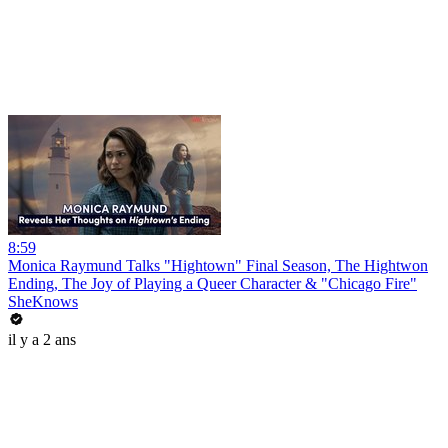
8:59
Monica Raymund Talks "Hightown" Final Season, The Hightwon
Ending, The Joy of Playing a Queer Character & "Chicago Fire"
SheKnows
il y a 2 ans