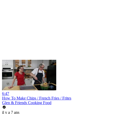
6:47
How To Make Chips / French Fries / Frites
Glen & Friends Cooking Food
il y a 7 ans