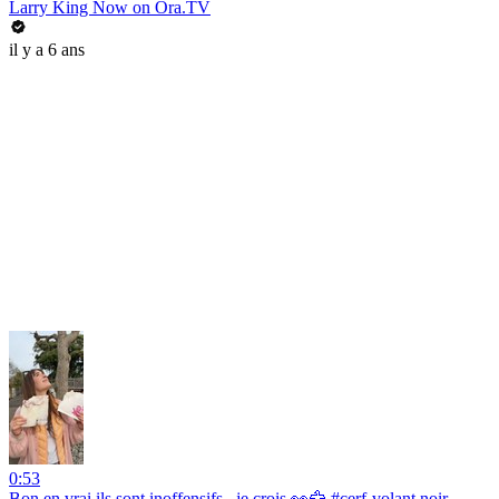
Larry King Now on Ora.TV
il y a 6 ans
0:53
Bon en vrai ils sont inoffensifs...je crois 👀🦅 #cerf-volant noir