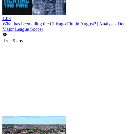
1:03
What has been ailing the Chicago Fire in August? | Analyst's Den
Major League Soccer
il y a 9 ans