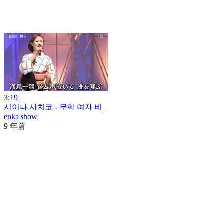
3:19
시이나 사치코 - 무학 여자 비
enka show
9 年前