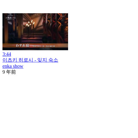
3:44
이츠키 히로시 - 잊지 숙소
enka show
9 年前