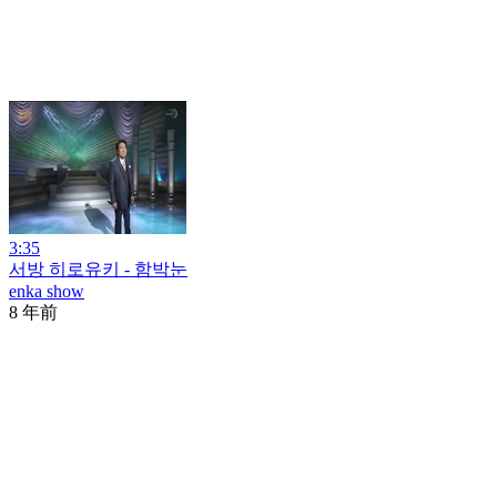
3:35
서방 히로유키 - 함박눈
enka show
8 年前