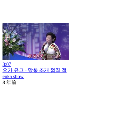
3:07
오카 유코 - 망향 조개 껍질 절
enka show
8 年前