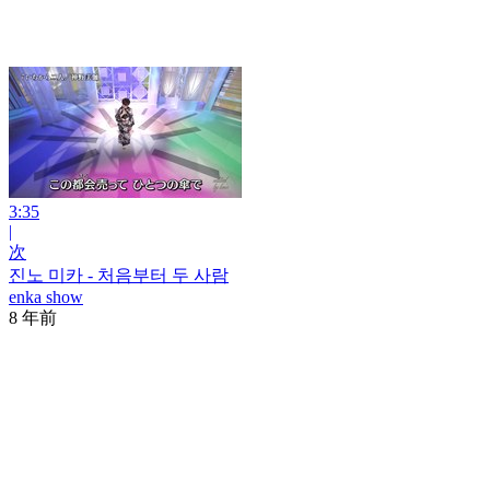
3:35
|
次
진노 미카 - 처음부터 두 사람
enka show
8 年前