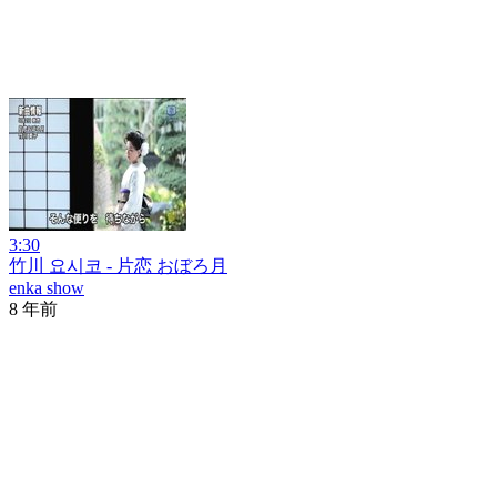
3:30
竹川 요시코 - 片恋 おぼろ月
enka show
8 年前