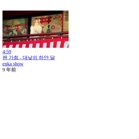
4:59
팬 가희 - 대낮의 하얀 달
enka show
9 年前