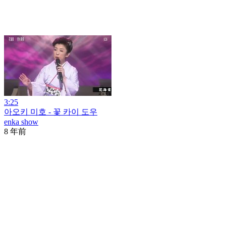
3:25
아오키 미호 - 꽃 카이 도우
enka show
8 年前