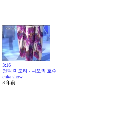
3:16
언덕 미도리 - 니오의 호수
enka show
8 年前