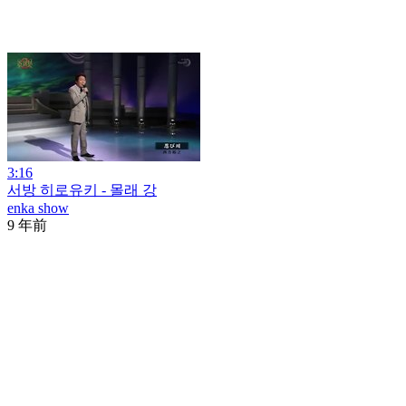
3:16
서방 히로유키 - 몰래 강
enka show
9 年前