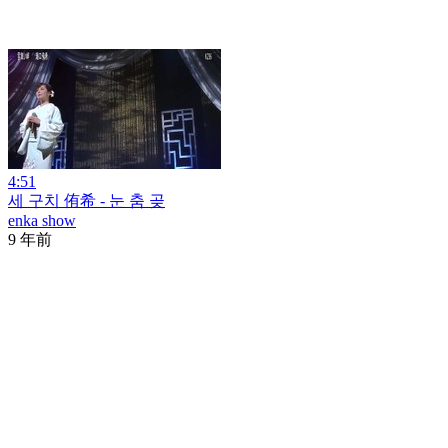
4:51
세 구치 侑希 - 눈 춤 곶
enka show
9 年前