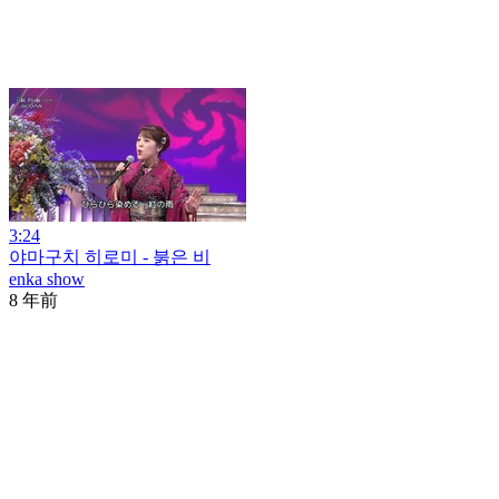
3:24
야마구치 히로미 - 붉은 비
enka show
8 年前