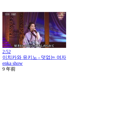
2:52
이치카와 유키노 - 덧없는 여자
enka show
9 年前