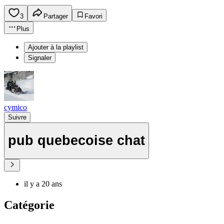
3
Partager
Favori
Plus
Ajouter à la playlist
Signaler
cymico
Suivre
pub quebecoise chat
il y a 20 ans
Catégorie