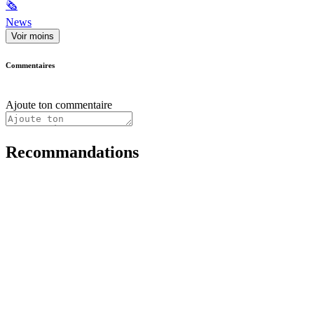
🗞
News
Voir moins
Commentaires
Ajoute ton commentaire
Recommandations