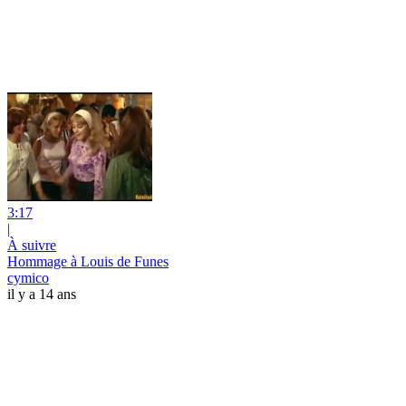
3:17
|
À suivre
Hommage à Louis de Funes
cymico
il y a 14 ans