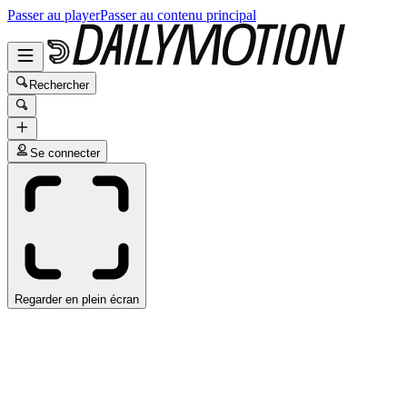
Passer au player
Passer au contenu principal
Rechercher
Se connecter
Regarder en plein écran