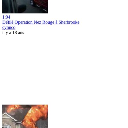
1:04
Défilé Operation Nez Rouge à Sherbrooke
cymico
il y a 18 ans