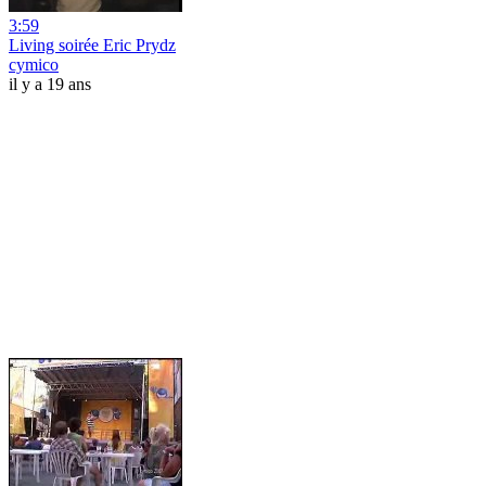
3:59
Living soirée Eric Prydz
cymico
il y a 19 ans