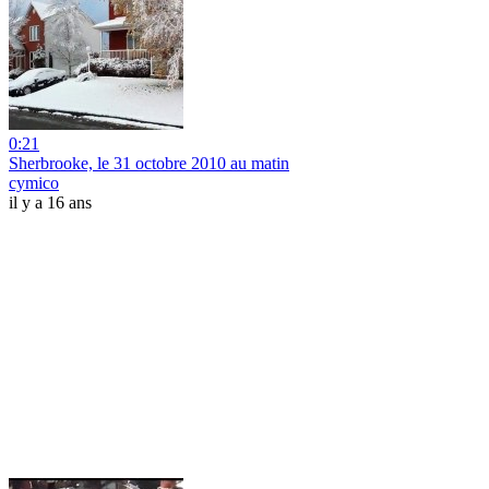
0:21
Sherbrooke, le 31 octobre 2010 au matin
cymico
il y a 16 ans