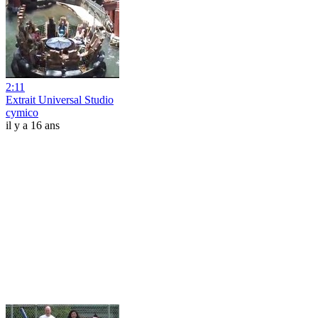
2:11
Extrait Universal Studio
cymico
il y a 16 ans