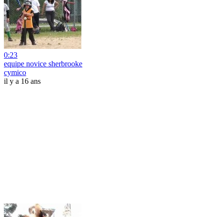
0:23
equipe novice sherbrooke
cymico
il y a 16 ans