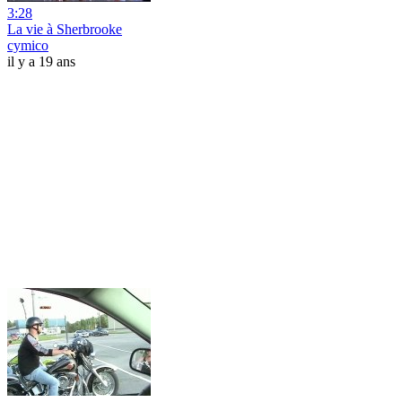
3:28
La vie à Sherbrooke
cymico
il y a 19 ans