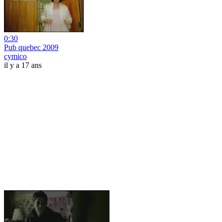
0:30
Pub quebec 2009
cymico
il y a 17 ans