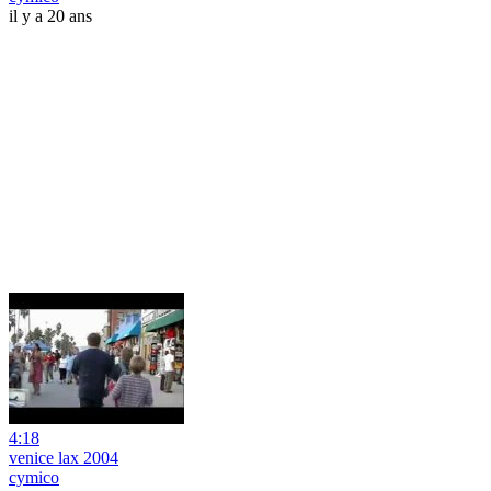
il y a 20 ans
4:18
venice lax 2004
cymico