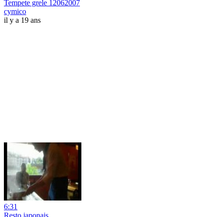
Tempete grele 12062007
cymico
il y a 19 ans
6:31
Resto japonais