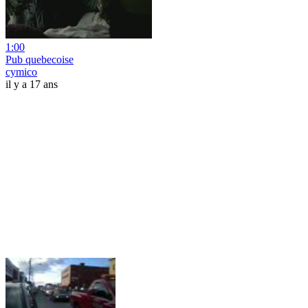
1:00
Pub quebecoise
cymico
il y a 17 ans