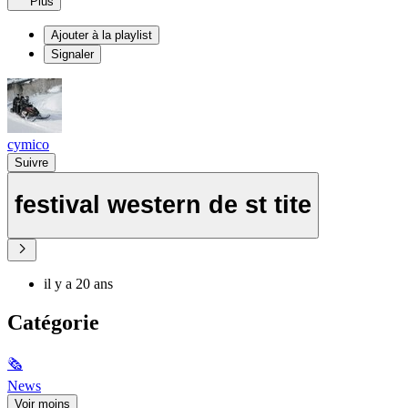
Plus
Ajouter à la playlist
Signaler
cymico
Suivre
festival western de st tite
il y a 20 ans
Catégorie
🗞
News
Voir moins