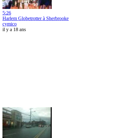
5:26
Harlem Globetrotter à Sherbrooke
cymico
il y a 18 ans