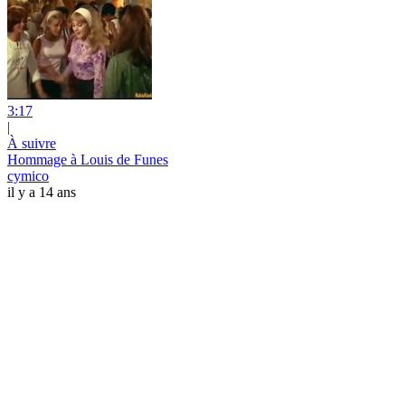
3:17
|
À suivre
Hommage à Louis de Funes
cymico
il y a 14 ans