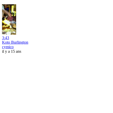
3:43
Koto Burlington
cymico
il y a 15 ans