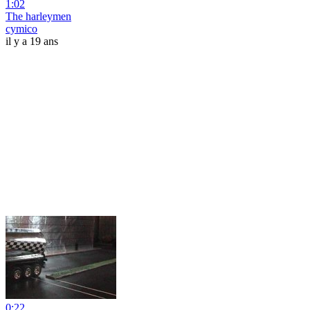
1:02
The harleymen
cymico
il y a 19 ans
0:22