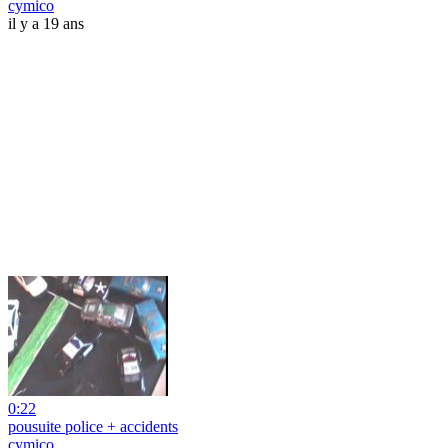
cymico
il y a 19 ans
0:22
pousuite police + accidents
cymico