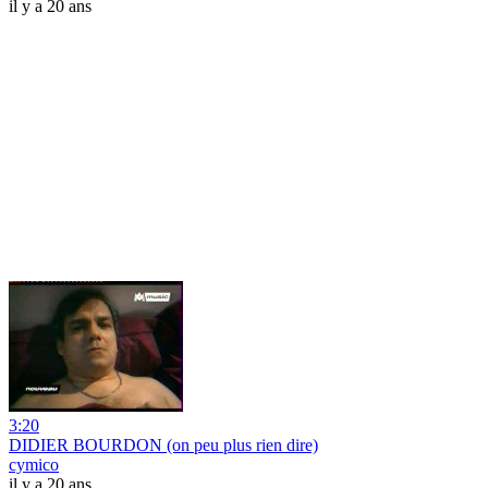
il y a 20 ans
3:20
DIDIER BOURDON (on peu plus rien dire)
cymico
il y a 20 ans