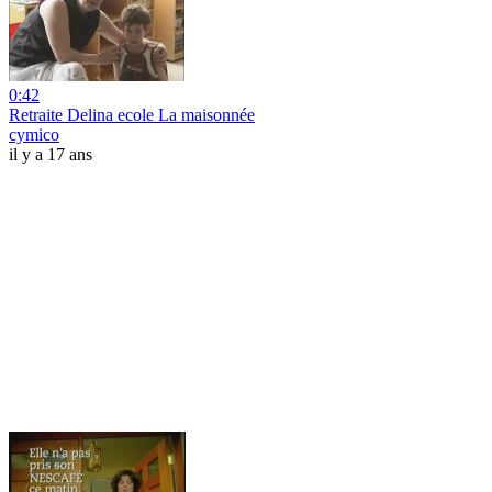
0:42
Retraite Delina ecole La maisonnée
cymico
il y a 17 ans