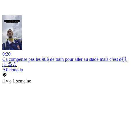
0:20
Ça compense pas les 98$ de train pour aller au stade mais c’est déjà
ça 🥲💧
Aficionado
il y a 1 semaine