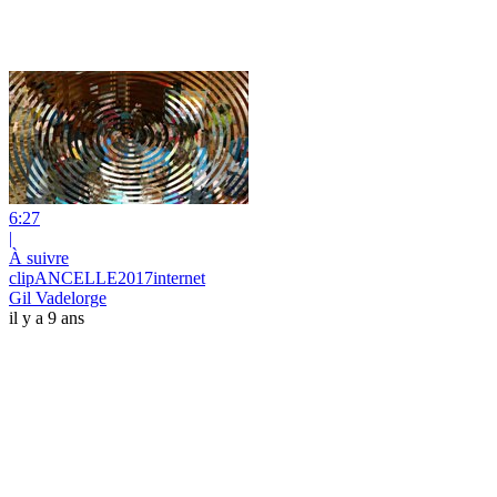
6:27
|
À suivre
clipANCELLE2017internet
Gil Vadelorge
il y a 9 ans