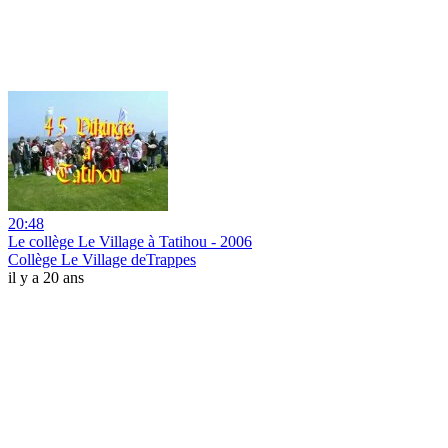
20:48
Le collège Le Village à Tatihou - 2006
Collège Le Village deTrappes
il y a 20 ans