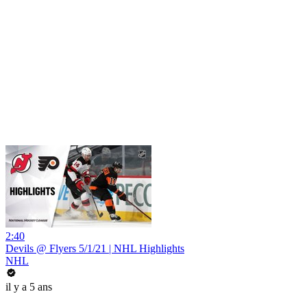
2:40
Devils @ Flyers 5/1/21 | NHL Highlights
NHL
il y a 5 ans