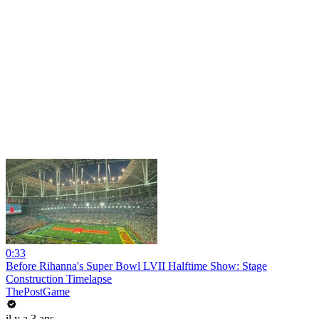
0:33
Before Rihanna's Super Bowl LVII Halftime Show: Stage
Construction Timelapse
ThePostGame
il y a 3 ans