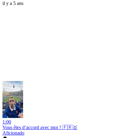
il y a 5 ans
1:00
Vous êtes d’accord avec moi ? 🇫🇷🥇
Aficionado