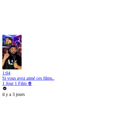
1:04
Si vous avez aimé ces films..
1 Jour 1 Film 🍿
il y a 3 jours