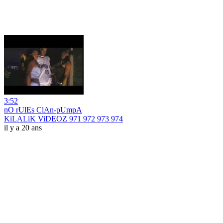
3:52
nO rUlEs ClAn-pUmpA
KiLALiK ViDEOZ 971 972 973 974
il y a 20 ans