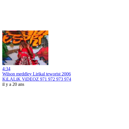
4:34
Wilson meddley Lirikal teworist 2006
KiLALiK ViDEOZ 971 972 973 974
il y a 20 ans