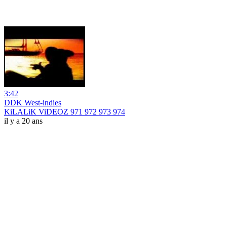
3:42
DDK West-indies
KiLALiK ViDEOZ 971 972 973 974
il y a 20 ans