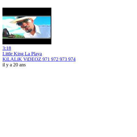
3:18
Little King La Playa
KiLALiK ViDEOZ 971 972 973 974
il y a 20 ans