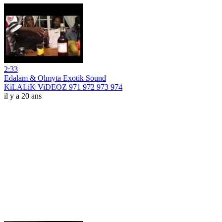
2:33
Edalam & Olmyta Exotik Sound
KiLALiK ViDEOZ 971 972 973 974
il y a 20 ans