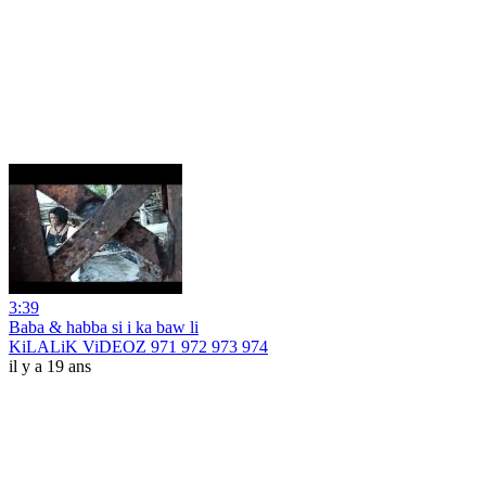
3:39
Baba & habba si i ka baw li
KiLALiK ViDEOZ 971 972 973 974
il y a 19 ans