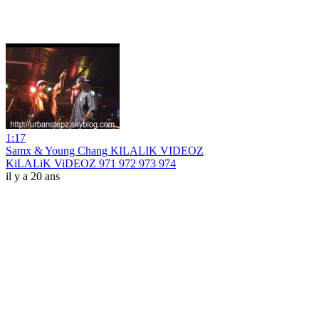
1:17
Samx & Young Chang KILALIK VIDEOZ
KiLALiK ViDEOZ 971 972 973 974
il y a 20 ans