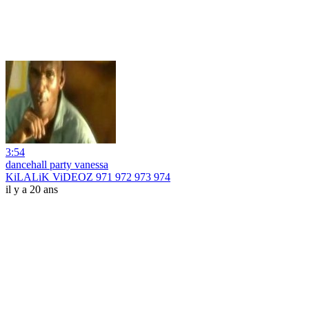
3:54
dancehall party vanessa
KiLALiK ViDEOZ 971 972 973 974
il y a 20 ans