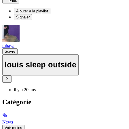
Plus
Ajouter à la playlist
Signaler
mhaya
Suivre
louis sleep outside
il y a 20 ans
Catégorie
🗞
News
Voir moins