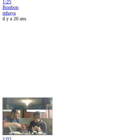
1:25
Bonbon
mhaya
il y a 20 ans
1:03