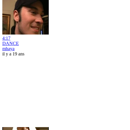
4:17
DANCE
mhaya
il y a 19 ans