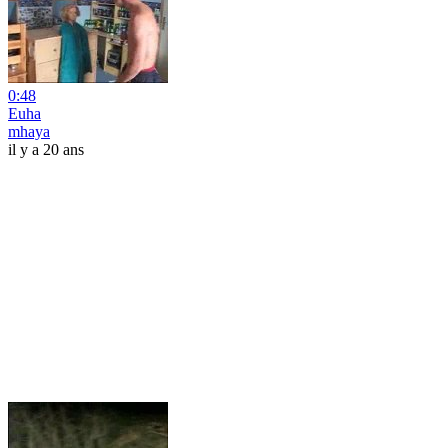
0:48
Euha
mhaya
il y a 20 ans