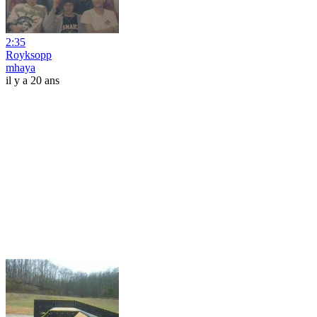
2:35
Royksopp
mhaya
il y a 20 ans