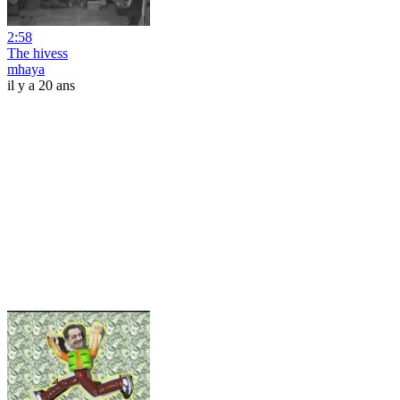
2:58
The hivess
mhaya
il y a 20 ans