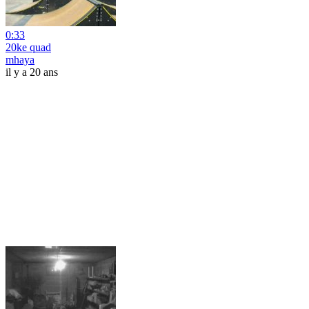
0:33
20ke quad
mhaya
il y a 20 ans