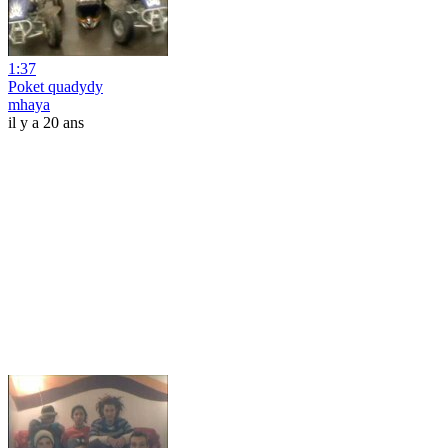
1:37
Poket quadydy
mhaya
il y a 20 ans