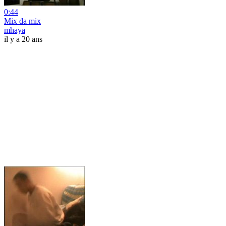
0:44
Mix da mix
mhaya
il y a 20 ans