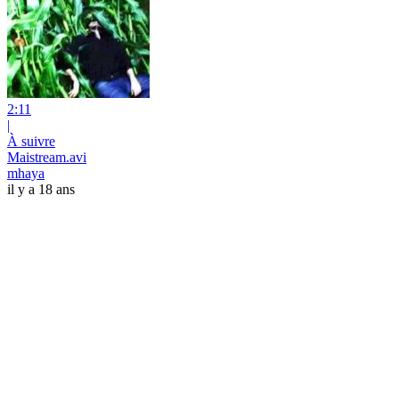
2:11
|
À suivre
Maistream.avi
mhaya
il y a 18 ans