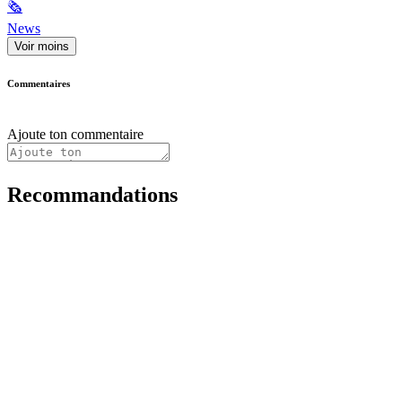
🗞
News
Voir moins
Commentaires
Ajoute ton commentaire
Recommandations