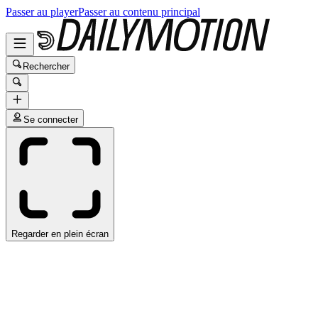
Passer au player
Passer au contenu principal
Rechercher
Se connecter
Regarder en plein écran