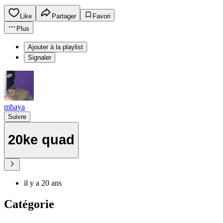
Like
Partager
Favori
Plus
Ajouter à la playlist
Signaler
mhaya
Suivre
20ke quad
il y a 20 ans
Catégorie