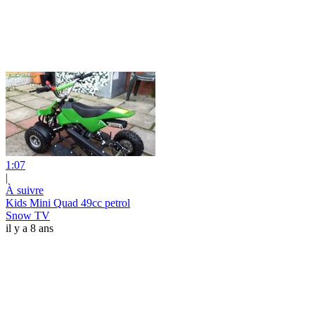
1:07
|
À suivre
Kids Mini Quad 49cc petrol
Snow TV
il y a 8 ans