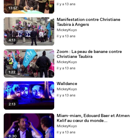
il y a 13 ans
13:57
Manifestation contre Christiane
Taubira à Angers
MickeyKuyo
il y a 13 ans
4:13
Zoom : La peau de banane contre
Christiane Taubira
MickeyKuyo
il y a 13 ans
1:22
Walldance
MickeyKuyo
il y a 13 ans
2:13
Miam-miam, Edouard Baer et Atmen
Kelif au cœur du monde...
MickeyKuyo
il y a 13 ans
6:30