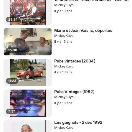
Taratata avec Robbie Williams - Dec 05
MickeyKuyo
il y a 13 ans
28:34
Marie et Jean Vaislic, déportés
MickeyKuyo
il y a 13 ans
15:08
Pubs vintages (2004)
MickeyKuyo
il y a 13 ans
11:23
Pubs Vintages (1992)
MickeyKuyo
il y a 13 ans
7:37
Les guignols - 2 déc 1992
MickeyKuyo