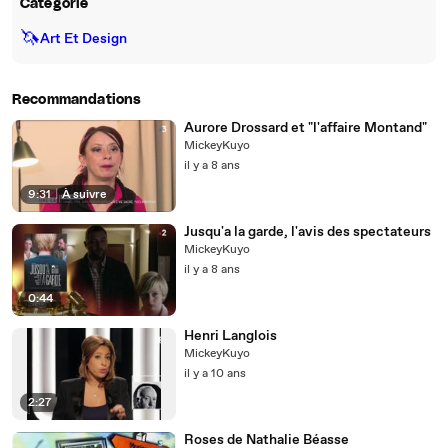
Catégorie
🦄
Art Et Design
Recommandations
Aurore Drossard et "l'affaire Montand"
MickeyKuyo
il y a 8 ans
9:31
|
À suivre
Jusqu'a la garde, l'avis des spectateurs
MickeyKuyo
il y a 8 ans
0:44
Henri Langlois
MickeyKuyo
il y a 10 ans
2:27
Roses de Nathalie Béasse