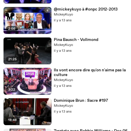
@mickeykuyo à #onpc 2012-2013
MickeyKuyo
il y a 13 ans
2:56
Pina Bausch - Vollmond
MickeyKuyo
il y a 13 ans
21:25
Ils vont encore dire qu'on n'aime pas la
culture
MickeyKuyo
il y a 13 ans
3:22
Dominique Brun : Sacre #197
MickeyKuyo
il y a 13 ans
18:48