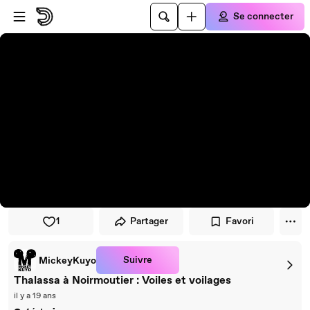
Passer au player
Passer au contenu principal
Se connecter
1
Partager
Favori
Suivre
MickeyKuyo
Thalassa à Noirmoutier : Voiles et voilages
il y a 19 ans