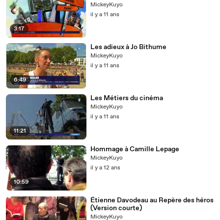
MickeyKuyo
il y a 11 ans
3:17
Les adieux à Jo Bithume
MickeyKuyo
il y a 11 ans
6:49
Les Métiers du cinéma
MickeyKuyo
il y a 11 ans
11:21
Hommage à Camille Lepage
MickeyKuyo
il y a 12 ans
10:59
Étienne Davodeau au Repère des héros
(Version courte)
MickeyKuyo