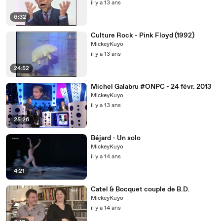
il y a 13 ans
6:32
Culture Rock - Pink Floyd (1992)
MickeyKuyo
il y a 13 ans
24:52
Michel Galabru #ONPC - 24 févr. 2013
MickeyKuyo
il y a 13 ans
25:26
Béjard - Un solo
MickeyKuyo
il y a 14 ans
4:21
Catel & Bocquet couple de B.D.
MickeyKuyo
il y a 14 ans