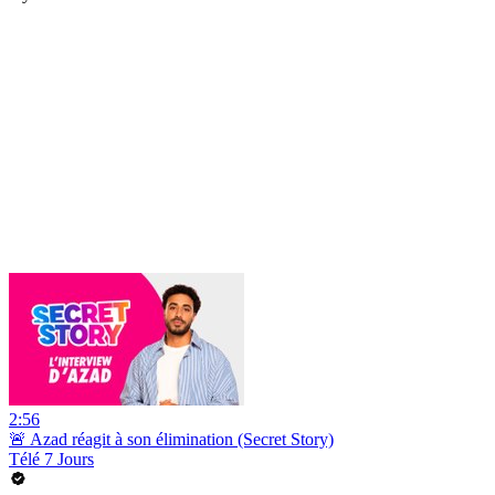
2:56
🚨 Azad réagit à son élimination (Secret Story)
Télé 7 Jours