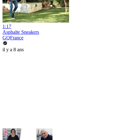
1:17
Asphalte Sneakers
GQFrance
il y a 8 ans