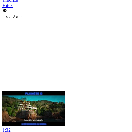
annonce
Hitek
il y a 2 ans
1:32