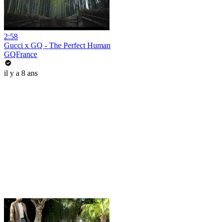
2:58
Gucci x GQ - The Perfect Human
GQFrance
il y a 8 ans