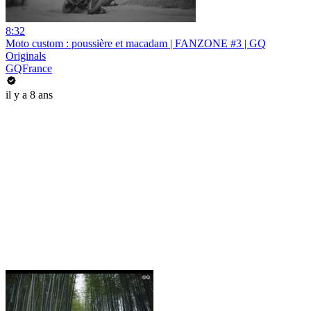
8:32
Moto custom : poussière et macadam | FANZONE #3 | GQ
Originals
GQFrance
il y a 8 ans