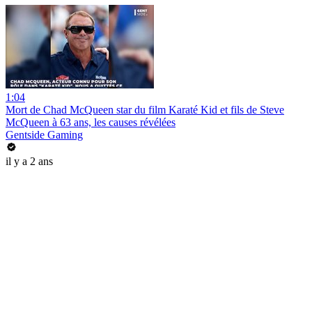
1:04
Mort de Chad McQueen star du film Karaté Kid et fils de Steve
McQueen à 63 ans, les causes révélées
Gentside Gaming
il y a 2 ans