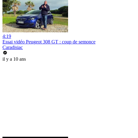
4:19
Essai vidéo Peugeot 308 GT : coup de semonce
Caradisiac
il y a 10 ans