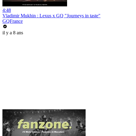
4:48
Vladimir Mukhin : Lexus x GQ "Journeys in taste"
GQFrance
il y a 8 ans