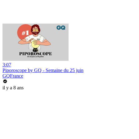
3:07
Piporoscope by GQ - Semaine du 25 juin
GQFrance
il y a 8 ans