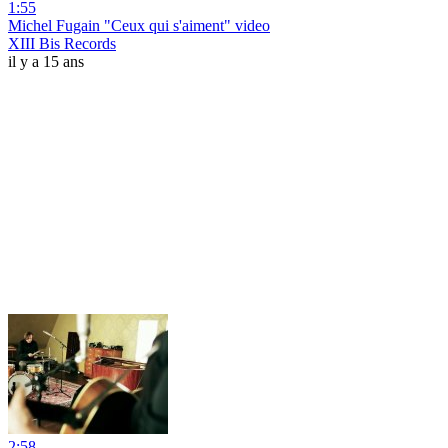
1:55
Michel Fugain "Ceux qui s'aiment" video
XIII Bis Records
il y a 15 ans
2:58