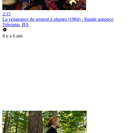
2:15
La vengeance du serpent à plumes (1984) - Bande annonce
Telerama_BA
il y a 6 ans