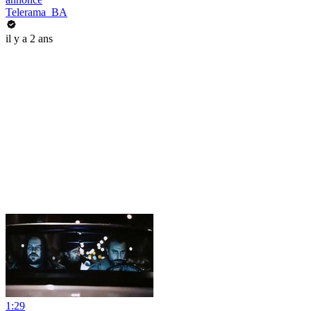
Telerama_BA
il y a 2 ans
1:29