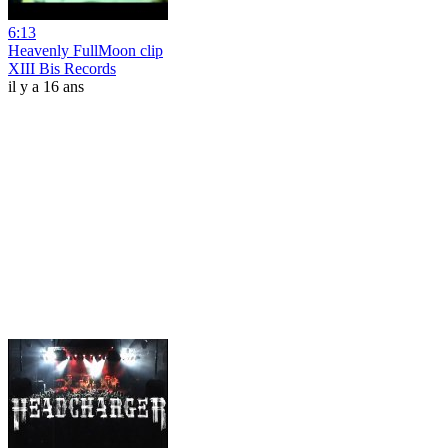
6:13
Heavenly FullMoon clip
XIII Bis Records
il y a 16 ans