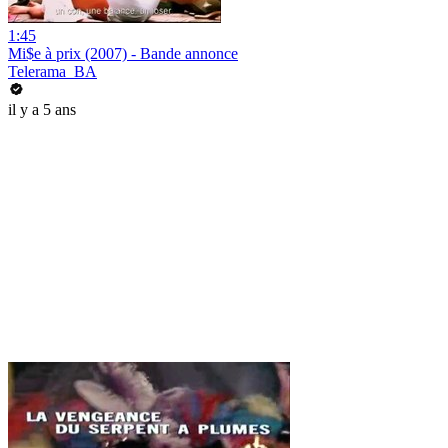
1:45
Mi$e à prix (2007) - Bande annonce
Telerama_BA
il y a 5 ans