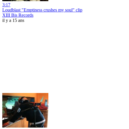
3:17
Loudblast "Emptiness crushes my soul" clip
XIII Bis Records
il y a 15 ans