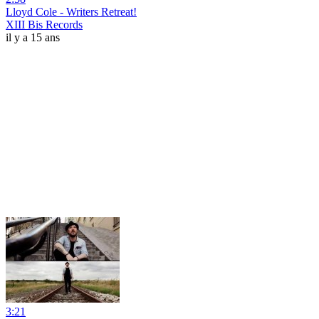
Lloyd Cole - Writers Retreat!
XIII Bis Records
il y a 15 ans
3:21