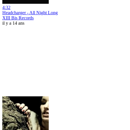
4:32
Headcharger - All Night Long
XIII Bis Records
il y a 14 ans