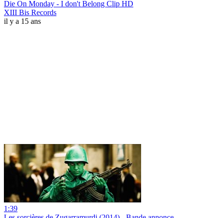
Die On Monday - I don't Belong Clip HD
XIII Bis Records
il y a 15 ans
1:39
Les sorcières de Zugarramurdi (2014) - Bande annonce