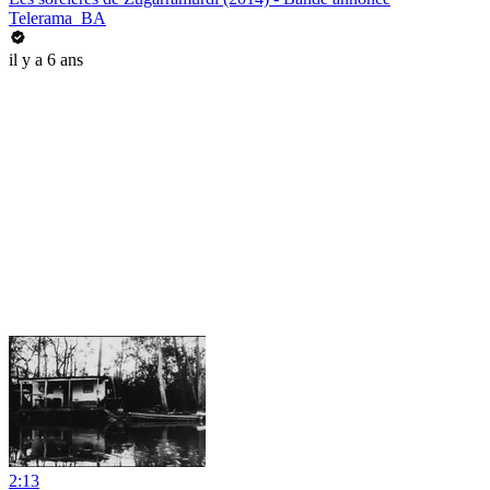
Telerama_BA
il y a 6 ans
2:13