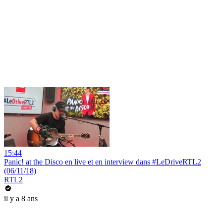
15:44
Panic! at the Disco en live et en interview dans #LeDriveRTL2
(06/11/18)
RTL2
il y a 8 ans