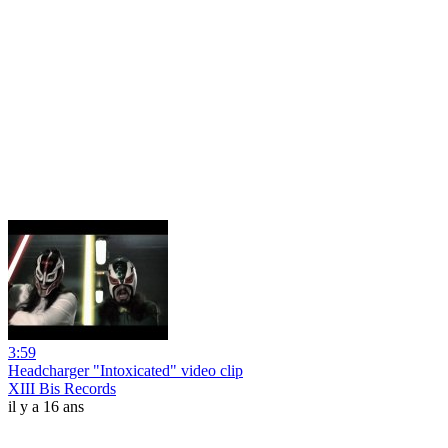
3:59
Headcharger "Intoxicated" video clip
XIII Bis Records
il y a 16 ans