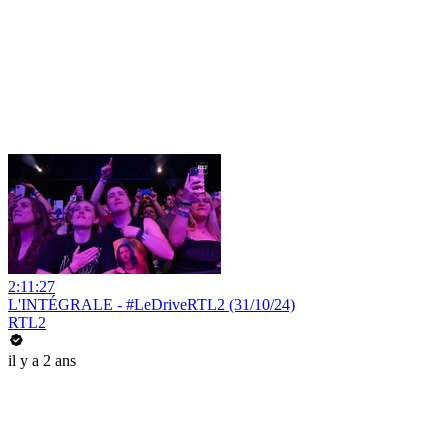
2:11:27
L'INTÉGRALE - #LeDriveRTL2 (31/10/24)
RTL2
il y a 2 ans