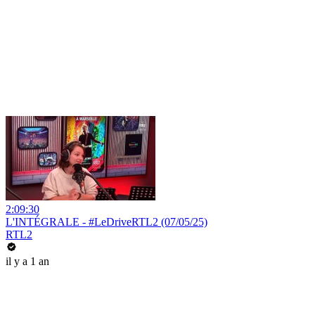
2:09:30
L'INTÉGRALE - #LeDriveRTL2 (07/05/25)
RTL2
il y a 1 an