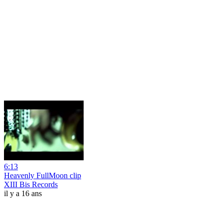
6:13
Heavenly FullMoon clip
XIII Bis Records
il y a 16 ans