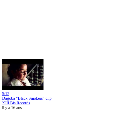
5:12
Dagoba "Black Smokers" clip
XIII Bis Records
il y a 16 ans