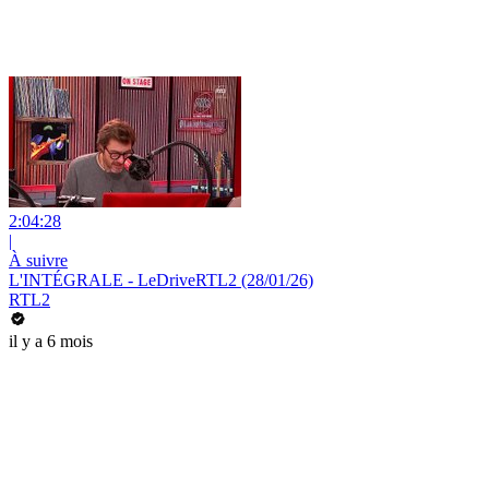
2:04:28
|
À suivre
L'INTÉGRALE - LeDriveRTL2 (28/01/26)
RTL2
il y a 6 mois