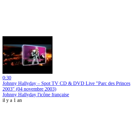
0:30
Johnny Hallyday – Spot TV CD & DVD Live "Parc des Princes
2003" (04 novembre 2003)
Johnny Hallyday l'icône française
il y a 1 an