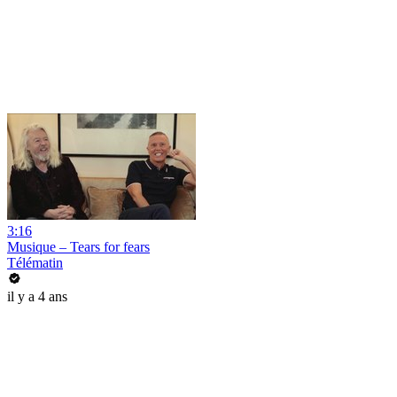
3:16
Musique – Tears for fears
Télématin
il y a 4 ans