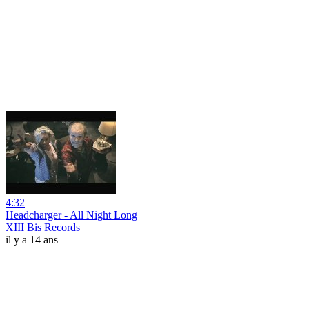
4:32
Headcharger - All Night Long
XIII Bis Records
il y a 14 ans