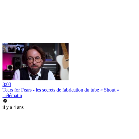
3:03
Tears for Fears - les secrets de fabrication du tube « Shout »
Télématin
il y a 4 ans