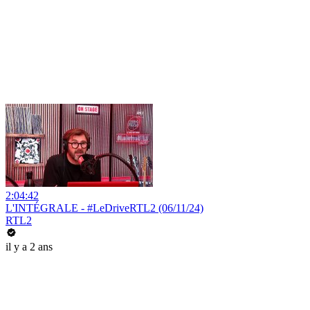
2:04:42
L'INTÉGRALE - #LeDriveRTL2 (06/11/24)
RTL2
il y a 2 ans