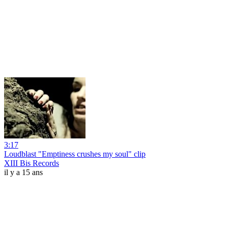
3:17
Loudblast "Emptiness crushes my soul" clip
XIII Bis Records
il y a 15 ans