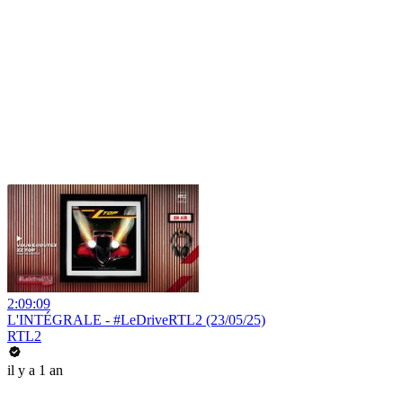
2:09:09
L'INTÉGRALE - #LeDriveRTL2 (23/05/25)
RTL2
il y a 1 an