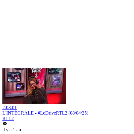
2:08:01
L'INTÉGRALE - #LeDriveRTL2 (08/04/25)
RTL2
il y a 1 an