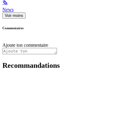
🗞
News
Voir moins
Commentaires
Ajoute ton commentaire
Recommandations