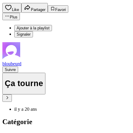
Like
Partager
Favori
Plus
Ajouter à la playlist
Signaler
bloubeurd
Suivre
Ça tourne
il y a 20 ans
Catégorie