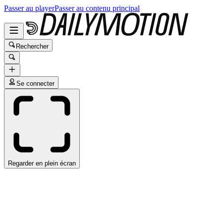
Passer au player
Passer au contenu principal
Rechercher
Se connecter
Regarder en plein écran