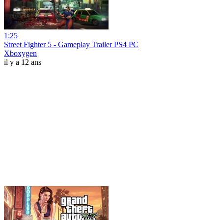
1:25
Street Fighter 5 - Gameplay Trailer PS4 PC
Xboxygen
il y a 12 ans