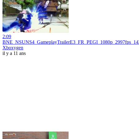
2:09
BNE_NSUNS4_GameplayTrailerE3_FR_PEGI_1080p_2997fps_14
Xboxygen
il y a 11 ans