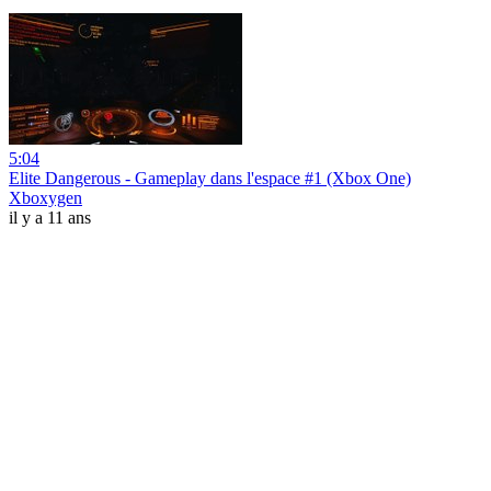
5:04
Elite Dangerous - Gameplay dans l'espace #1 (Xbox One)
Xboxygen
il y a 11 ans