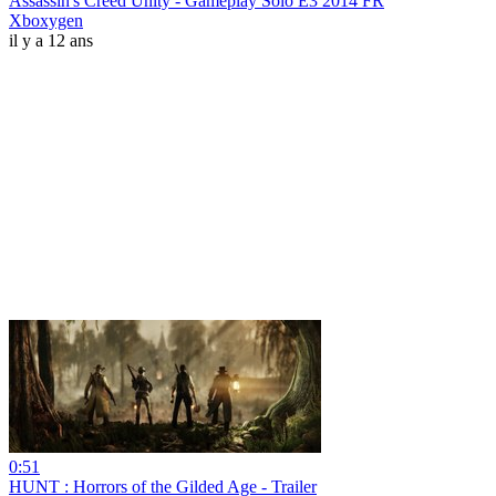
Assassin's Creed Unity - Gameplay Solo E3 2014 FR
Xboxygen
il y a 12 ans
0:51
HUNT : Horrors of the Gilded Age - Trailer