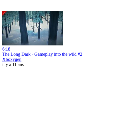
6:18
The Long Dark - Gameplay into the wild #2
Xboxygen
il y a 11 ans