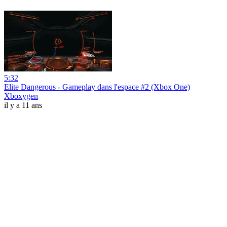
5:32
Elite Dangerous - Gameplay dans l'espace #2 (Xbox One)
Xboxygen
il y a 11 ans