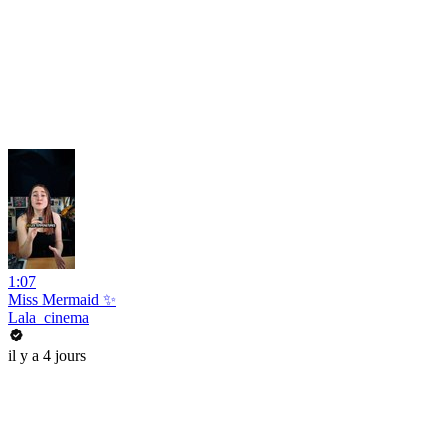
1:07
Miss Mermaid ✨
Lala_cinema
il y a 4 jours