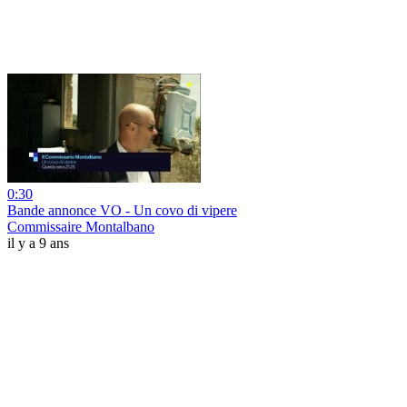
0:30
Bande annonce VO - Un covo di vipere
Commissaire Montalbano
il y a 9 ans