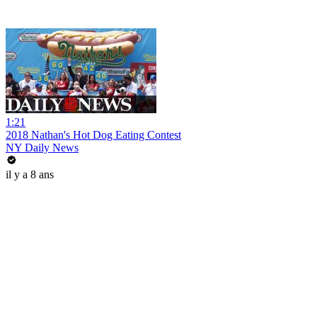
1:21
2018 Nathan's Hot Dog Eating Contest
NY Daily News
il y a 8 ans