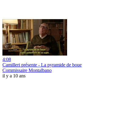
4:08
Camilleri présente - La pyramide de boue
Commissaire Montalbano
il y a 10 ans