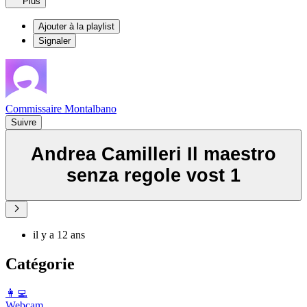
Plus
Ajouter à la playlist
Signaler
Commissaire Montalbano
Suivre
Andrea Camilleri Il maestro
senza regole vost 1
il y a 12 ans
Catégorie
️👩‍💻️
Webcam