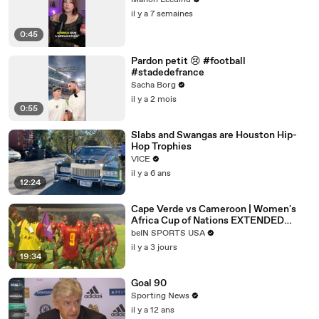
Manon Leculnu
il y a 7 semaines
0:45
Pardon petit 😢 #football
#stadedefrance
Sacha Borg
il y a 2 mois
0:55
Slabs and Swangas are Houston Hip-
Hop Trophies
VICE
il y a 6 ans
12:24
Cape Verde vs Cameroon | Women's
Africa Cup of Nations EXTENDED
HIGHLIGHTS | 08062026 |
beIN SPORTS USA
beINSportsUSA
il y a 3 jours
19:34
Goal 90
Sporting News
il y a 12 ans