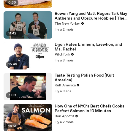
6:36
Bowen Yang and Matt Rogers Talk Gay
Anthems and Obscure Hobbies | The
Mini Interview | The New Yorker
The New Yorker
il y a 2 mois
11:42
Dijon Rates Eminem, Erewhon, and
Ms. Rachel
Pitchfork
il y a 8 mois
15:46
Taste Testing Polish Food [Kult
America]
Kult America
il y a 8 ans
7:09
How One of NYC’s Best Chefs Cooks
Perfect Salmon in 10 Minutes
Bon Appétit
il y a 2 mois
14:51