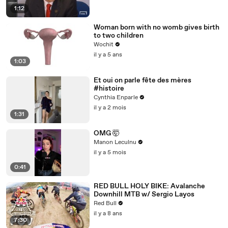
1:12
Woman born with no womb gives birth
to two children
Wochit
il y a 5 ans
1:03
Et oui on parle fête des mères
#histoire
Cynthia Enparle
il y a 2 mois
1:31
OMG 🤯
Manon Leculnu
il y a 5 mois
0:41
RED BULL HOLY BIKE: Avalanche
Downhill MTB w/ Sergio Layos
Red Bull
il y a 8 ans
7:30