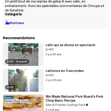
Un petit bout de ma reprise de galop 6 avec calin, en
entrainement. Avec les splendides commentaires de Choupe et
de Sandrine.
Catégorie
🐳
Animaux
Recommandations
calin qui se donne en spectacle
kro83
il y a 20 ans
0:50
|
À suivre
calinours en 3 secondes
kro83
il y a 20 ans
0:03
We Made National Pork Board's Pork
Chop Basic Recipe
Glen & Friends Cooking Food
il y a 8 ans