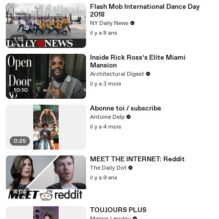
Flash Mob International Dance Day
2018
NY Daily News
il y a 8 ans
1:15
Inside Rick Ross’s Elite Miami
Mansion
Architectural Digest
il y a 3 mois
10:10
Abonne toi / subscribe
Antoine Delp
il y a 4 mois
0:25
MEET THE INTERNET: Reddit
The Daily Dot
il y a 9 ans
4:04
TOUJOURS PLUS