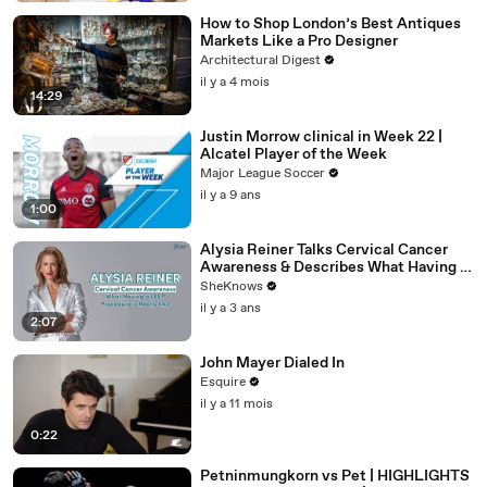
How to Shop London’s Best Antiques
Markets Like a Pro Designer
Architectural Digest
il y a 4 mois
14:29
Justin Morrow clinical in Week 22 |
Alcatel Player of the Week
Major League Soccer
il y a 9 ans
1:00
Alysia Reiner Talks Cervical Cancer
Awareness & Describes What Having a
LEEP Procedure is Really Like
SheKnows
il y a 3 ans
2:07
John Mayer Dialed In
Esquire
il y a 11 mois
0:22
Petninmungkorn vs Pet | HIGHLIGHTS