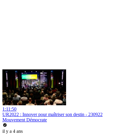
1:11:50
UR2022 : Innover pour maîtriser son destin - 230922
Mouvement Démocrate
il y a 4 ans