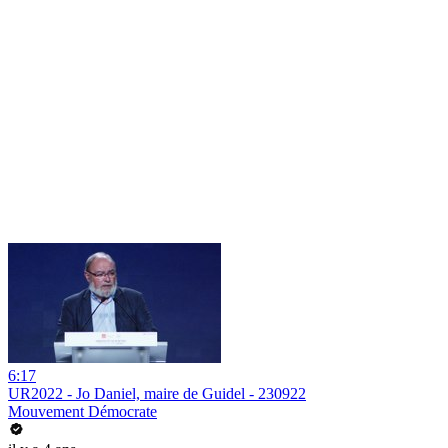
6:17
UR2022 - Jo Daniel, maire de Guidel - 230922
Mouvement Démocrate