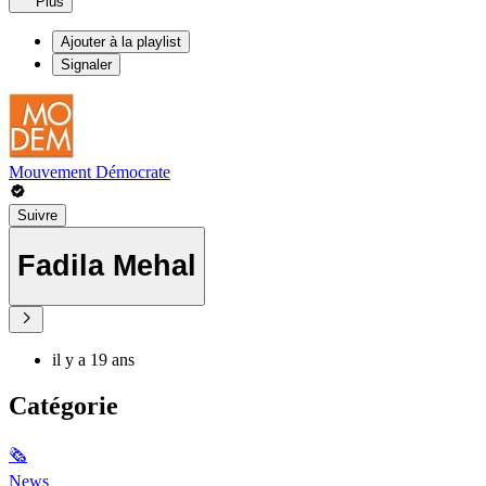
Plus
Ajouter à la playlist
Signaler
Mouvement Démocrate
Suivre
Fadila Mehal
il y a 19 ans
Catégorie
🗞
News