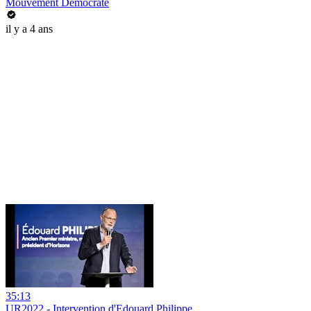
Mouvement Démocrate
il y a 4 ans
35:13
UR2022 - Intervention d'Edouard Philippe