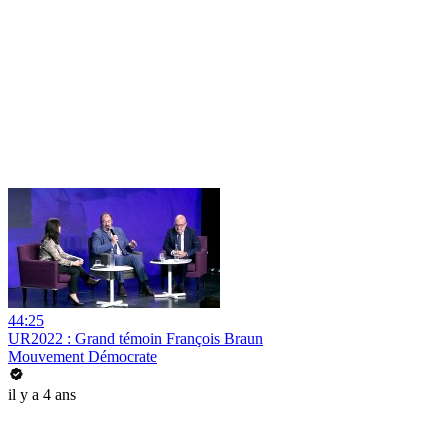
44:25
UR2022 : Grand témoin François Braun
Mouvement Démocrate
il y a 4 ans