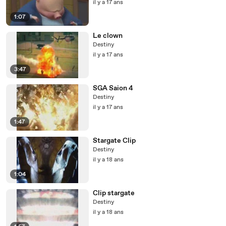
il y a 17 ans
1:07
Le clown
Destiny
il y a 17 ans
3:47
SGA Saion 4
Destiny
il y a 17 ans
1:47
Stargate Clip
Destiny
il y a 18 ans
1:04
Clip stargate
Destiny
il y a 18 ans