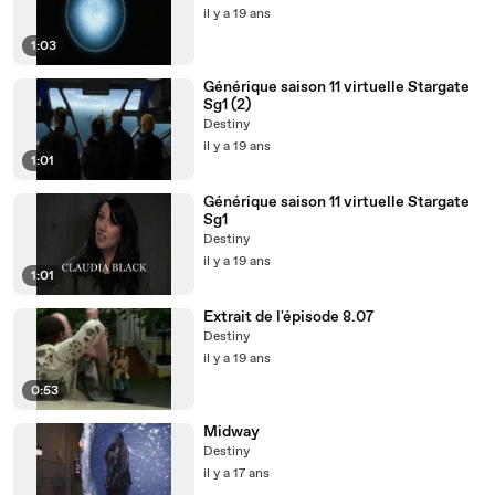
il y a 19 ans
1:03
Générique saison 11 virtuelle Stargate
Sg1 (2)
Destiny
il y a 19 ans
1:01
Générique saison 11 virtuelle Stargate
Sg1
Destiny
il y a 19 ans
1:01
Extrait de l'épisode 8.07
Destiny
il y a 19 ans
0:53
Midway
Destiny
il y a 17 ans