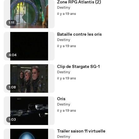
Zone RPG Atlantis (2)
Destiny
il y a 19 ans
1:11
Bataille contre les oris
Destiny
il y a 19 ans
4:04
Clip de Stargate SG-1
Destiny
il y a 19 ans
1:08
Oris
Destiny
il y a 19 ans
1:03
Trailer saison 11 virtuelle
Destiny