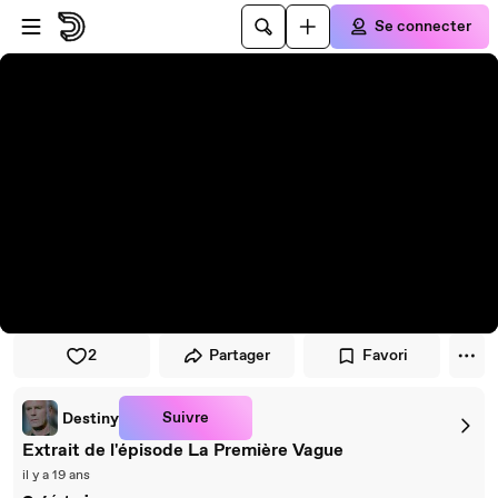
Passer au player
Passer au contenu principal
Se connecter
2
Partager
Favori
Suivre
Destiny
Extrait de l'épisode La Première Vague
il y a 19 ans