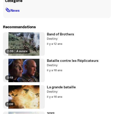
Catégorie
🗞
News
Recommandations
Band of Brothers
Destiny
il y a 12 ans
2:05
|
À suivre
Bataille contre les Réplicateurs
Destiny
il y a 16 ans
0:19
La grande bataille
Destiny
il y a 16 ans
1:08
2012