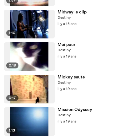
1:57
Midway le clip
Destiny
il y a 18 ans
1:10
Moi peur
Destiny
il y a 19 ans
0:18
Mickey saute
Destiny
il y a 19 ans
0:17
Mission Odyssey
Destiny
il y a 19 ans
1:13