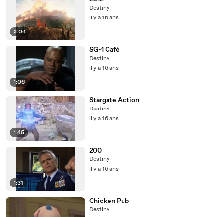
Destiny
il y a 16 ans
3:04
SG-1 Café
Destiny
il y a 16 ans
1:06
Stargate Action
Destiny
il y a 16 ans
1:45
200
Destiny
il y a 16 ans
1:31
Chicken Pub
Destiny