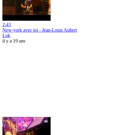
2:43
New-york avec toi - Jean-Louis Aubert
Lok
il y a 19 ans