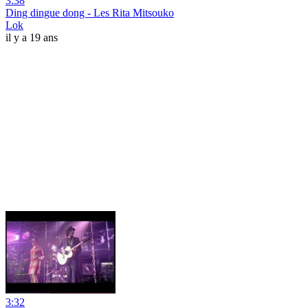
3:38
Ding dingue dong - Les Rita Mitsouko
Lok
il y a 19 ans
3:32