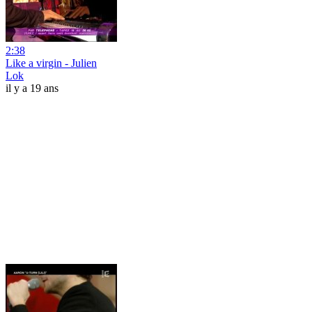
2:38
Like a virgin - Julien
Lok
il y a 19 ans