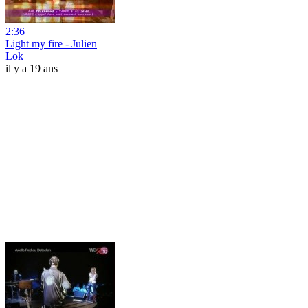
2:36
Light my fire - Julien
Lok
il y a 19 ans