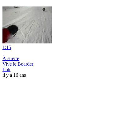
1:15
|
À suivre
Vive le Boarder
Lok
il y a 16 ans